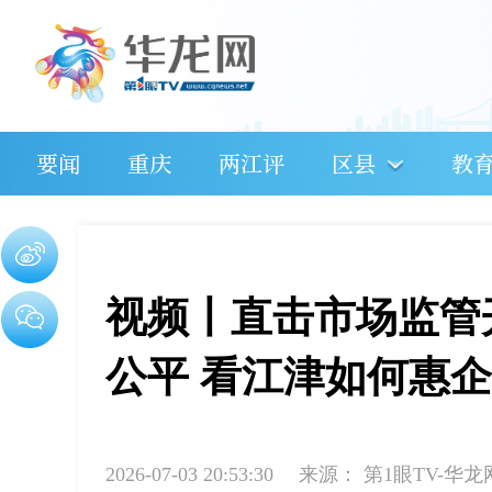
要闻
重庆
两江评
区县
教
视频丨直击市场监管
公平 看江津如何惠
2026-07-03 20:53:30
来源：
第1眼TV-华龙