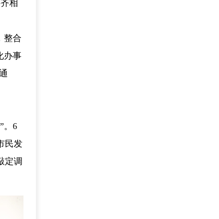
补齐相
，整合
化办事
通
”。6
市民发
敲定调