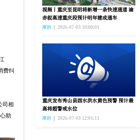
视频丨重庆至昆明将新增一条快速通道 渝
赤叙高速重庆段预计明年建成通车
原创
|
2026-07-03 10:00:01
江
消费纠
重庆发布秀山县酉水洪水黄色预警 预计最
公司相
高将超警戒水位
贴心助
原创
|
2026-07-03 12:01:11