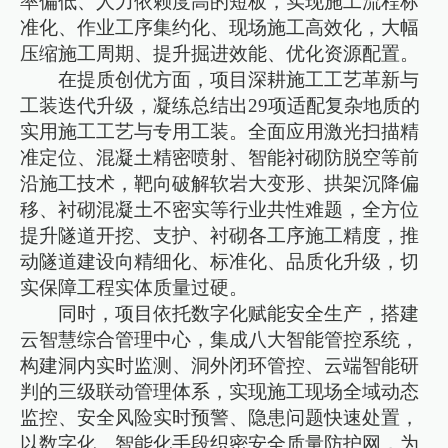
率偏低、人力依赖度高的短板，实现施工流程标
准化、作业工序集约化、现场施工高效化，大幅
压缩施工周期、提升掘进效能、优化资源配置。
在提质创优方面，项目深耕施工工艺革新与
工装迭代升级，凝练总结出29项适配复杂地质的
实用施工工艺与专用工装。全面应用激光扫描精
准定位、混凝土精密喷射、智能衬砌防脱空等前
沿施工技术，靶向破解软岩大变形、拱架沉降偏
移、衬砌混凝土不密实等行业共性难题，全方位
提升隧道开挖、支护、衬砌各工序施工精度，推
动隧道建设向精细化、标准化、品质化升级，切
实保障工程实体质量过硬。
同时，项目依托数字化赋能安全生产，搭建
云智慧综合管理中心，集成八大智能管控系统，
构建洞内实时监测、洞外闭环管控、云端智能研
判的三级联动管理体系，实现施工现场全域动态
监控、安全风险实时预警、隐患问题快速处置，
以数字化、智能化手段织密安全质量防护网，为