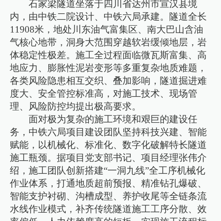
石家梁隧道坐落于四川省达州市宣汉县境
内，由中铁二院设计、中铁六局承建。隧道全长
11908米，地处川东油气富集区、南大巴山含油
气核心地带，洞身大范围穿越软岩缓倾地层，岩
体稳定性极差。施工全过程面临微瓦斯富集、高
地应力、膨胀性泥岩变形等多重复杂地质难题，
各类风险隐患相互交织、叠加影响，隧道掘进难
度大、安全管控标准高，对施工技术、现场管
理、风险防控均提出极高要求。
面对极为复杂的施工环境和艰巨的建设任
务，中铁六局项目建设团队坚持科技兴建、智能
赋能，以机械化、标准化、数字化破解特长隧道
施工瓶颈。据项目党支部书记、项目经理张伟介
绍，施工团队创新搭建“一洞九线”全工序机械化
作业体系，打通地质超前预报、精准钻孔爆破、
智能支护衬砌、沟槽成型、养护收尾等全链条流
水线作业模式，补齐传统隧道施工工序分散、效