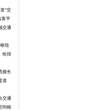
道”交
落客平
域交通
铁枢纽
、给排
西接长
盖道
。
合交通
空间格