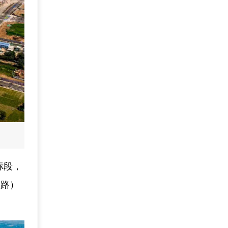
标段，
间路）