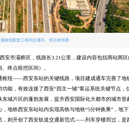
交通枢纽配套工程同步通车。受访者供图
西安市灞桥区，线路长3.21公里，建设内容包括两站两区
间、终点暗挖区间）。
通枢纽——西安东站的关键线路，项目建成通车完善了地
功能，有效连接了西安“四主一辅”客运系统关键节点，
铁东城片区的蓬勃发展，提升西安国际化大都市的城市形
，地铁西安东站站内实现高铁与地铁“5分钟换乘”，地
站，则开创了西安轨道交通新范式——列车穿楼而过，是