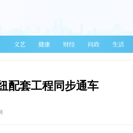
育
文艺
健康
财经
问政
生活
纽配套工程同步通车
网