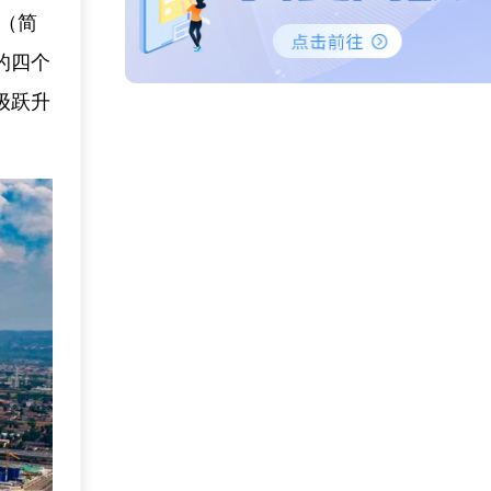
路（简
的四个
级跃升