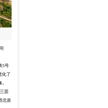
间
铁5号
优化了
象。
下三层
西北首