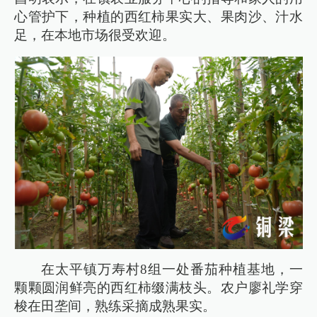
心管护下，种植的西红柿果实大、果肉沙、汁水
足，在本地市场很受欢迎。
在太平镇万寿村8组一处番茄种植基地，一
颗颗圆润鲜亮的西红柿缀满枝头。农户廖礼学穿
梭在田垄间，熟练采摘成熟果实。