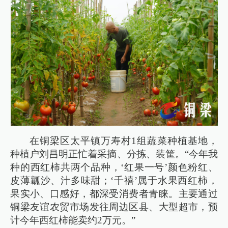
在铜梁区太平镇万寿村1组蔬菜种植基地，
种植户刘昌明正忙着采摘、分拣、装筐。“今年我
种的西红柿共两个品种，‘红果一号’颜色粉红、
皮薄瓤沙、汁多味甜；‘千禧’属于水果西红柿，
果实小、口感好，都深受消费者青睐。主要通过
铜梁友谊农贸市场发往周边区县、大型超市，预
计今年西红柿能卖约2万元。”