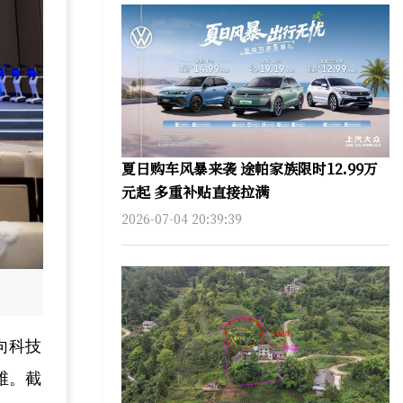
夏日购车风暴来袭 途帕家族限时12.99万
元起 多重补贴直接拉满
2026-07-04 20:39:39
向科技
维。截