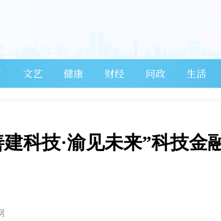
育
文艺
健康
财经
问政
生活
善建科技·渝见未来”科技金
网