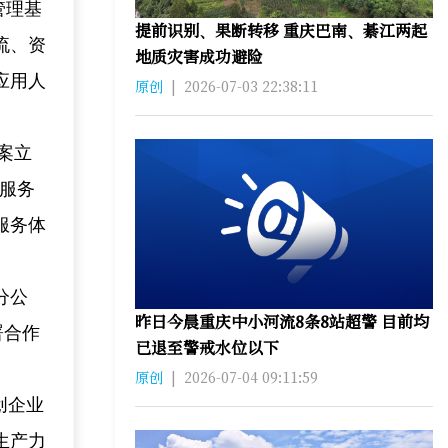
管理基
提前识别、果断转移 重庆巴南、綦江两起
流、资
地质灾害成功避险
应用人
原创
|
2026-07-03 22:38:11
案立
从服务
服务体
分公
昨日今晨重庆中小河流8条8站超警 目前均
署合作
已退至警戒水位以下
原创
|
2026-07-04 09:11:59
创企业
生产力