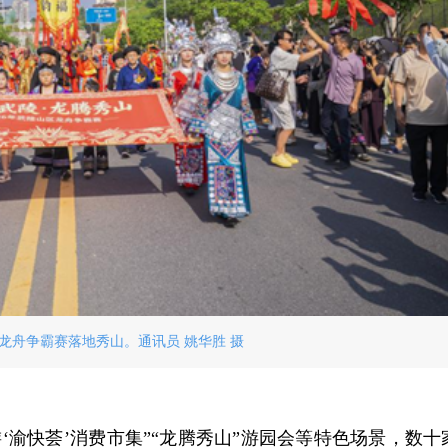
区龙舟争霸赛落地秀山。通讯员 姚华胜 摄
‘渝快荟’消费市集”“龙腾秀山”游园会等特色场景，数十