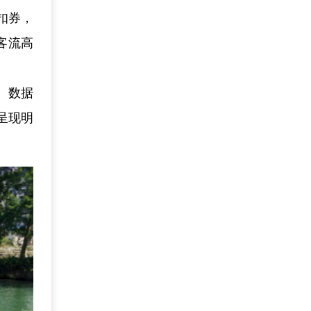
扣券，
客流高
。数据
呈现明