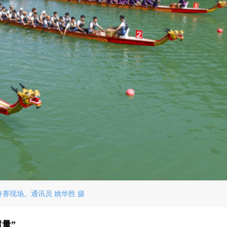
舟赛现场。通讯员 姚华胜 摄
留量”