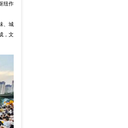
枢纽作
味、城
成，文