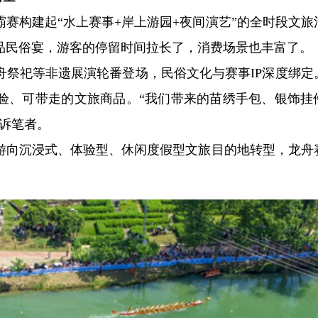
赛构建起“水上赛事+岸上游园+夜间演艺”的全时段文旅
品民俗宴，游客的停留时间拉长了，消费场景也丰富了。
舟祭祀等非遗展演轮番登场，民俗文化与赛事IP深度绑定
验、可带走的文旅商品。“我们带来的苗绣手包、银饰挂
诉笔者。
游向沉浸式、体验型、休闲度假型文旅目的地转型，龙舟