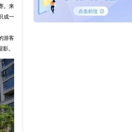
开赛。来
织成一
的游客
缩影。