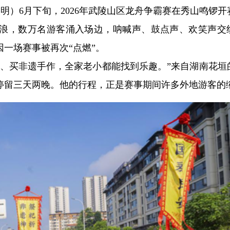
李学明）6月下旬，2026年武陵山区龙舟争霸赛在秀山鸣锣
浪，数万名游客涌入场边，呐喊声、鼓点声、欢笑声交
一场赛事被再次“点燃”。
会、买非遗手作，全家老小都能找到乐趣。”来自湖南花垣
停留三天两晚。他的行程，正是赛事期间许多外地游客的