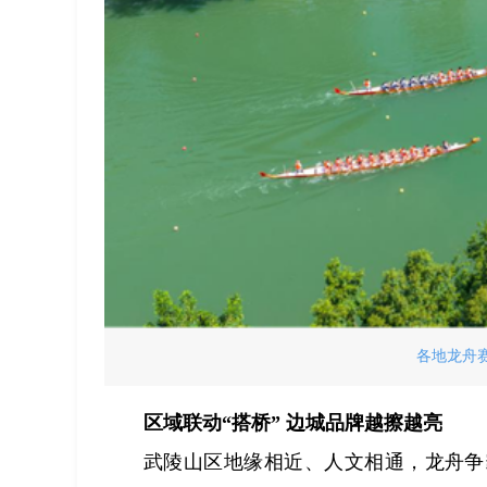
各地龙舟
区域联动“搭桥” 边城品牌越擦越亮
武陵山区地缘相近、人文相通，龙舟争