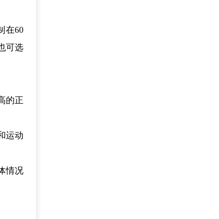
在60
也可选
高的正
和运动
体情况