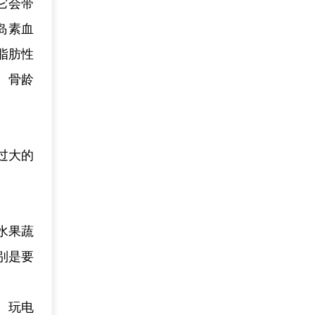
它会带
岛素血
脂肪性
、骨龄
过大的
水果蔬
别是要
、玩电