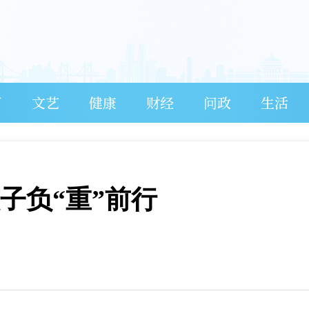
育
文艺
健康
财经
问政
生活
孩子负“重”前行