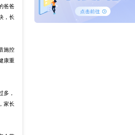
的爸爸
快，长
措施控
健康重
过多，
，家长