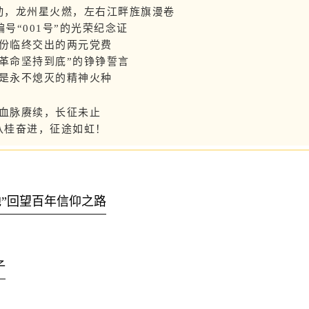
动，龙州星火燃，左右江畔旌旗漫卷
编号“001号”的光荣纪念证
份临终交出的两元党费
“革命坚持到底”的铮铮誓言
是永不熄灭的精神火种
血脉赓续，长征未止
八桂奋进，征途如虹！
”回望百年信仰之路
子