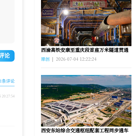
西渝高铁安康至重庆段首座万米隧道贯通
评论
原创
|
2026-07-04 12:22:24
1
条评论
5 20:27:54
西安东站综合交通枢纽配套工程同步通车