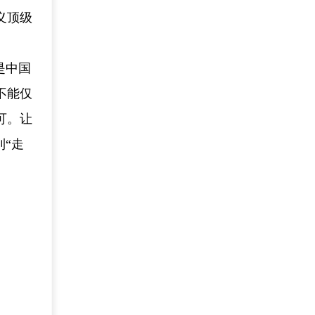
义顶级
是中国
不能仅
可。让
“走