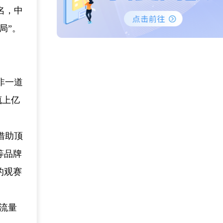
名，中
局”。
。
非一道
辄上亿
借助顶
等品牌
的观赛
流量