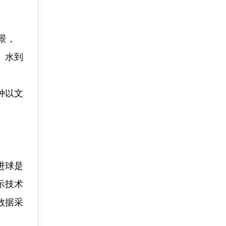
景，
、水到
种以文
。
进球是
示技术
数据采