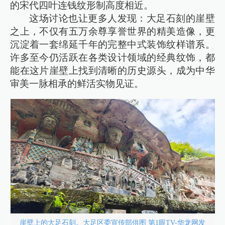
的宋代四叶连钱纹形制高度相近。
这场讨论也让更多人发现：大足石刻的崖壁
之上，不仅有五万余尊享誉世界的精美造像，更
沉淀着一套绵延千年的完整中式装饰纹样谱系。
许多至今仍活跃在各类设计领域的经典纹饰，都
能在这片崖壁上找到清晰的历史源头，成为中华
审美一脉相承的鲜活实物见证。
崖壁上的大足石刻。大足区委宣传部供图 第1眼TV-华龙网发