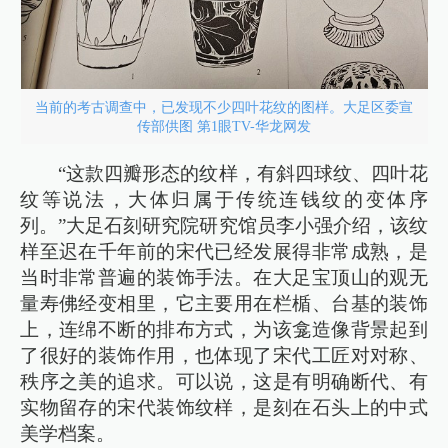
当前的考古调查中，已发现不少四叶花纹的图样。大足区委宣
传部供图 第1眼TV-华龙网发
“这款四瓣形态的纹样，有斜四球纹、四叶花
纹等说法，大体归属于传统连钱纹的变体序
列。”大足石刻研究院研究馆员李小强介绍，该纹
样至迟在千年前的宋代已经发展得非常成熟，是
当时非常普遍的装饰手法。在大足宝顶山的观无
量寿佛经变相里，它主要用在栏楯、台基的装饰
上，连绵不断的排布方式，为该龛造像背景起到
了很好的装饰作用，也体现了宋代工匠对对称、
秩序之美的追求。可以说，这是有明确断代、有
实物留存的宋代装饰纹样，是刻在石头上的中式
美学档案。