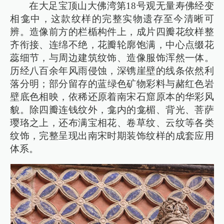
在大足宝顶山大佛湾第18号观无量寿佛经变
相龛中，这款纹样的完整实物遗存至今清晰可
辨。造像前方的栏楯构件上，成片四瓣花纹样整
齐衔接、连绵不绝，花瓣轮廓饱满，中心点缀花
蕊细节，与周边建筑纹饰、造像服饰浑然一体。
历经八百余年风雨侵蚀，深镌崖壁的线条依然利
落分明；部分留存的蓝绿色矿物彩料与赭红色岩
壁底色相映，依稀还原着南宋石窟原本的华彩风
貌。除四瓣连钱纹外，龛内的龛楣、背光、菩萨
璎珞之上，还布满宝相花、卷草纹、云纹等各类
纹饰，完整呈现出南宋时期装饰纹样的成套应用
体系。