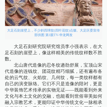
大足石刻崖壁上，不少斜四球纹(四叶花纹)点缀。大足区委宣传
部供图 第1眼TV-华龙网发
大足石刻研究院研究馆员李小强表示，在大
足石刻的崖壁上，像这样精美的传统纹样数不胜
数。
北山唐代造像的忍冬纹遒劲舒展，宝顶山宋
代造像的连钱纹、团花纹精巧细腻，还有遍布各
处的云气纹、火焰纹、几何纹，每一类纹样都有
自己的演变脉络。它们不只是造像的陪衬，更是
中华装饰艺术传承的实物见证——既能看到外来
文化与本土文化的交融，也能看到世俗审美如何
融入宗教艺术，更能印证中华传统文化一脉相承