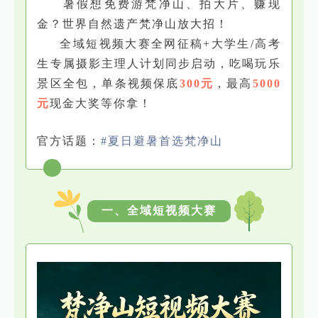
暑假想免费游梵净山、拍大片、赚现
金？世界自然遗产梵净山放大招！
全域短视频大赛全网征稿+大学生/高考
生专属摄影主理人计划同步启动，吃喝玩乐
景区全包，单条视频保底
300元
，最高
5000
元
现金大奖等你拿！
官方话题：
#夏日避暑首选梵净山
一、全域短视频大赛