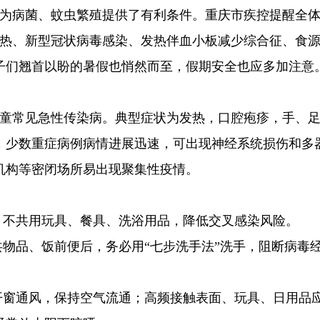
候为病菌、蚊虫繁殖提供了有利条件。重庆市疾控提醒全
雅热、新型冠状病毒感染、发热伴血小板减少综合征、食
子们翘首以盼的暑假也悄然而至，假期安全也应多加注意
儿童常见急性传染病。典型症状为发热，口腔疱疹，手、
，少数重症病例病情进展迅速，可出现神经系统损伤和多
机构等密闭场所易出现聚集性疫情。
，不共用玩具、餐具、洗浴用品，降低交叉感染风险。
共物品、饭前便后，务必用“七步洗手法”洗手，阻断病毒
开窗通风，保持空气流通；高频接触表面、玩具、日用品