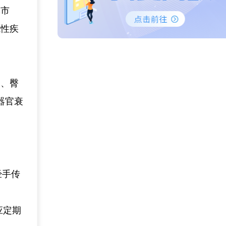
体市
源性疾
。
足、臀
器官衰
经手传
应定期