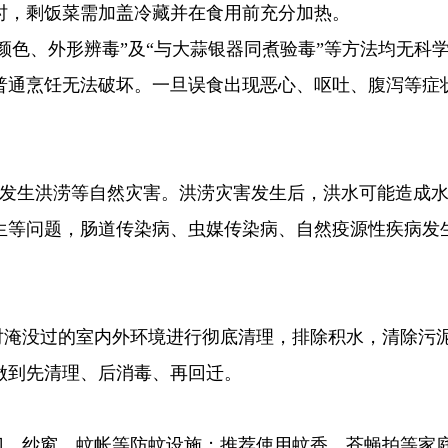
时，剩饭菜需加盖冷藏并在食用前充分加热。
凭颜色、外形辨毒”及“与大蒜银器同煮验毒”等方法均无科
普通烹饪无法破坏。一旦误食出现恶心、呕吐、腹泻等症
。
会发生洪涝等自然灾害。洪涝灾害发生后，洪水可能造成
生等问题，肠道传染病、虫媒传染病、自然疫源性疾病发
对淹没过的室内外环境进行彻底清理，排除积水，清除污
做到先清理、后消毒、再回迁。
门、纱窗、蚊帐等防蚊设施；推荐使用蚊香、苍蝇拍等家