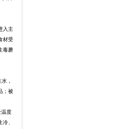
进入主
食材受
生毒蘑
生水，
品；被
全温度
生冷、