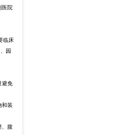
到医院
要临床
农、园
量避免
物和装
脐、腹