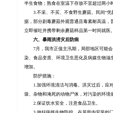
半生食物；熟食在室温下存放不宜超过两小
3.不采、不买、不食野生蘑菇。民间“
据，部分剧毒蘑菇外观普通且毒素耐高温，
立即催吐并携带剩余蘑菇样品第一时间就医
六、暴雨洪涝灾后防病
7月，我市正值主汛期，局部地区可能
染、食品变质、环境卫生恶化及病媒生物滋
增加。
防护措施：
1.加强环境清洁与消毒。洪灾过后，应
圾、杂物和淹死的动物尸体，对污染的环境
2.保证饮水安全，注意食品卫生。
3.做好病媒生物防控。在居所内安装纱