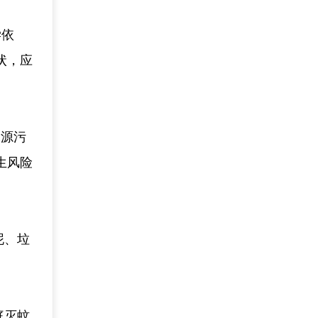
学依
状，应
水源污
生风险
泥、垃
庭灭蚊