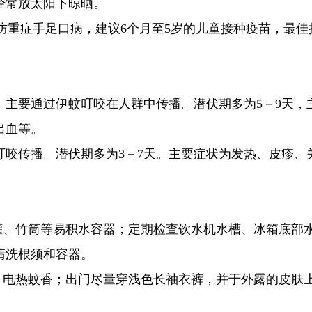
经常放太阳下晾晒。
效预防重症手足口病，建议6个月至5岁的儿童接种疫苗，最佳
，主要通过伊蚊叮咬在人群中传播。潜伏期多为5－9天，
出血等。
叮咬传播。潜伏期多为3－7天。主要症状为发热、皮疹、
罐、竹筒等易积水容器；定期检查饮水机水槽、冰箱底部
清洗根须和容器。
、电热蚊香；出门尽量穿浅色长袖衣裤，并于外露的皮肤