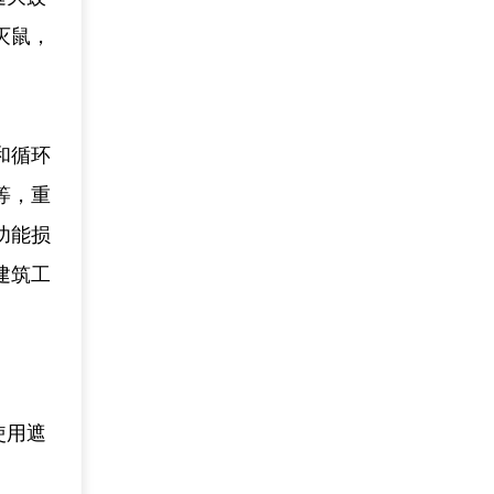
灭鼠，
和循环
等，重
功能损
建筑工
使用遮