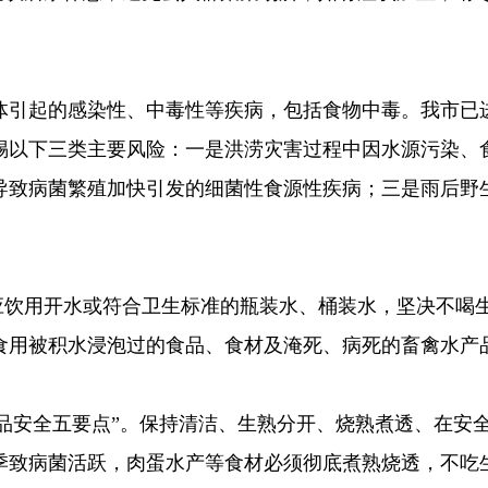
体引起的感染性、中毒性等疾病，包括食物中毒。我市已
惕以下三类主要风险：一是洪涝灾害过程中因水源污染、
导致病菌繁殖加快引发的细菌性食源性疾病；三是雨后野
应饮用开水或符合卫生标准的瓶装水、桶装水，坚决不喝
食用被积水浸泡过的食品、食材及淹死、病死的畜禽水产
食品安全五要点”。保持清洁、生熟分开、烧熟煮透、在安
季致病菌活跃，肉蛋水产等食材必须彻底煮熟烧透，不吃