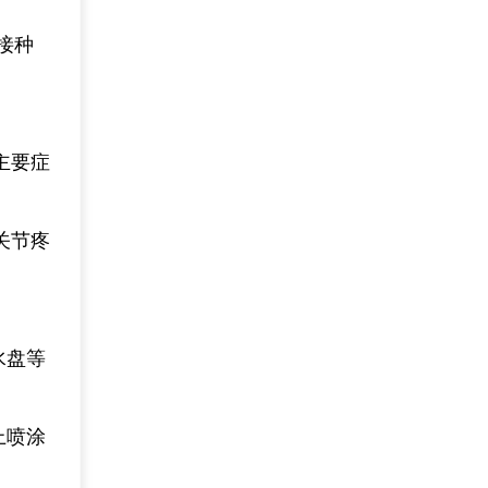
接种
主要症
关节疼
水盘等
上喷涂