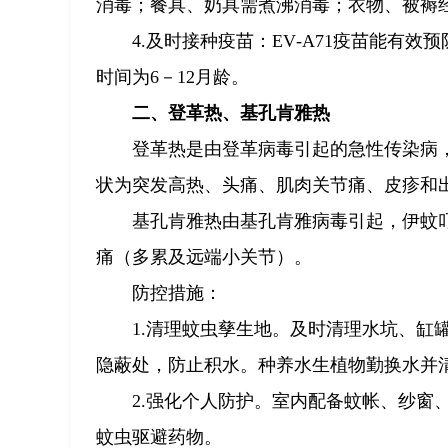
消毒；餐具、奶具需煮沸消毒；衣物、被褥
4.及时接种疫苗：EV‑A71疫苗能有
时间为6－12月龄。
二、登革热、基孔肯雅热
登革热是由登革病毒引起的急性传染病
状为突发高热、头痛、肌肉关节痛、皮疹和
基孔肯雅热由基孔肯雅病毒引起，伊蚊
痛（多累及远端小关节）。
防控措施：
1.清理蚊虫孳生地。及时清理水坑、缸
隐蔽处，防止积水。种养水生植物勤换水并
2.强化个人防护。室内配备蚊帐、纱窗
蚊虫驱避药物。