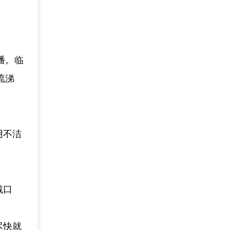
播。临
流涕
用不洁
戴口
尽快就