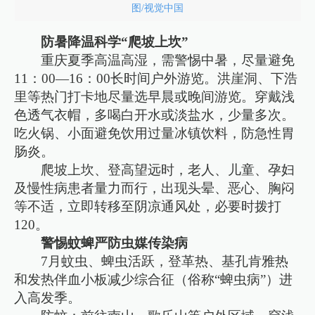
图/视觉中国
防暑降温科学“爬坡上坎”
重庆夏季高温高湿，需警惕中暑，尽量避免
11：00—16：00长时间户外游览。洪崖洞、下浩
里等热门打卡地尽量选早晨或晚间游览。穿戴浅
色透气衣帽，多喝白开水或淡盐水，少量多次。
吃火锅、小面避免饮用过量冰镇饮料，防急性胃
肠炎。
爬坡上坎、登高望远时，老人、儿童、孕妇
及慢性病患者量力而行，出现头晕、恶心、胸闷
等不适，立即转移至阴凉通风处，必要时拨打
120。
警惕蚊蜱严防虫媒传染病
7月蚊虫、蜱虫活跃，登革热、基孔肯雅热
和发热伴血小板减少综合征（俗称“蜱虫病”）进
入高发季。