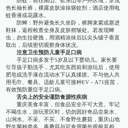
防蚊：前往南山、歌乐山等户外区域，穿浅
色长袖长裤，裸露皮肤涂抹驱蚊剂；酒店使用电
蚊香液或花露水。
防蜱：野外避免长久坐卧，裤脚束紧或塞进
鞋袜，返程检查全身及皮肤褶皱处。若发现蜱
虫，勿生拉硬拽，用酒精涂抹后以尖头镊子垂直
取出，后续密切观察身体状况。
注意卫生预防儿童手足口病
手足口病多发于5岁及以下婴幼儿。家长要
引导孩子勤洗手，尤其吃东西前和游玩后，使用
肥皂或洗手液在流动水下认真揉搓。不与他人共
用毛巾、餐具。适龄儿童可接种EV－A71疫苗，
有效预防重症手足口病。
舌尖上的安全谨防食源性疾病
重庆美食丰富，但食品安全不可大意。牢记
不喝生水，游玩景区时，切勿因好奇品尝泉水、
山涧水。不采、不买、不食野生蘑菇，重庆山地
野生菌种类多，毒蘑菇与可食用菌外观极其相