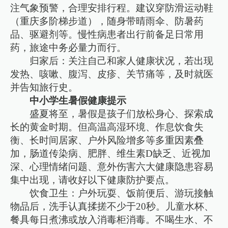
注气象预警，合理安排行程。建议穿防滑运动鞋
（重庆多阶梯步道），随身带晴雨伞、防暑药
品、驱避剂等。慢性病患者出行前备足日常用
药，旅途中务必量力而行。
归家后：关注自己和家人健康状况，若出现
发热、咳嗽、腹泻、皮疹、关节痛等，及时就医
并告知旅行史。
中小学生暑假健康提示
盛夏将至，暑假是孩子们放松身心、探索成
长的黄金时期。但高温高湿环境、作息饮食失
衡、长时间居家、户外风险增多等多重因素叠
加，肠道传染病、肥胖、维生素D缺乏、近视加
深、心理情绪问题、意外伤害六大健康隐患容易
集中出现，请收好以下健康防护要点。
饮食卫生：户外玩耍、饭前便后、游玩接触
物品后，洗手认真揉搓不少于20秒。儿童水杯、
餐具每日煮沸或放入消毒柜消毒。不喝生水、不