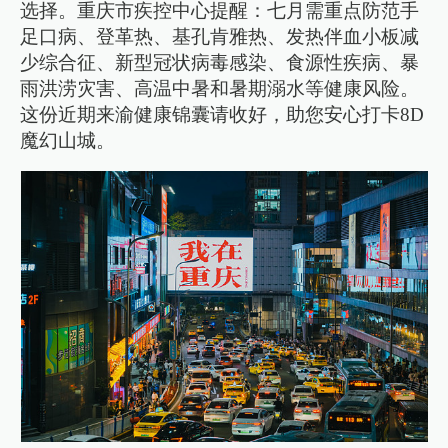
选择。重庆市疾控中心提醒：七月需重点防范手
足口病、登革热、基孔肯雅热、发热伴血小板减
少综合征、新型冠状病毒感染、食源性疾病、暴
雨洪涝灾害、高温中暑和暑期溺水等健康风险。
这份近期来渝健康锦囊请收好，助您安心打卡8D
魔幻山城。