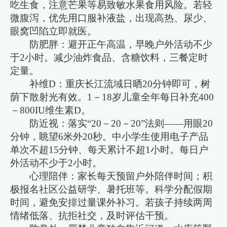
吃生食，注意芒果等易致敏水果食用风险。若轻
微腹泻，优先用口服补液盐，出现高热、尿少、
眼窝凹陷立即就医。
防肥胖：避开正午高温，早晚户外活动不少
于2小时。减少油炸食品、含糖饮料，三餐定时
定量。
补维D：重庆长江流域日晒20分钟即可，树
荫下散射光有效。1－18岁儿童全年每日补充400
－800IU维生素D。
防近视：落实“20－20－20”法则——用眼20
分钟，眺望6米外20秒。中小学生使用电子产品
单次不超15分钟、每天累计不超1小时。每日户
外活动不少于2小时。
心理陪伴：家长每天预留户外陪伴时间；积
极报名社区公益研学、暑托班等。科学分配假期
时间，避免安排过量课外补习。若孩子持续两周
情绪低落、抗拒社交，及时评估干预。