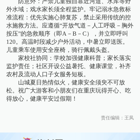
防意外：严禁儿童独自靠近河道、水库等野
外水域；戏水家长须全程监护。牢记溺水急救标
准流程：优先实施心肺复苏，禁止采用传统的控
水施救方法。应遵循“开放气道－人工呼吸－胸外
按压”的急救顺序（即A－B－C），并立即呼叫
120。高温时段减少户外活动，中暑立即送医。
儿童乘车使用安全座椅，骑行佩戴头盔。
家校社协同：学校加强健康科普；家长落实
监护责任；社区开设公益暑托、健康课堂，补齐
农村及流动人口子女服务短板。
山城夏日热情似火，健康安全须臾不可放
松。祝广大游客和小朋友们在重庆玩得开心、吃
得放心，健康平安过假期！
责任编辑：王凤