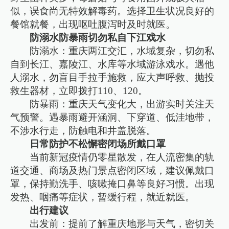
似，误食尚无特效解毒药。选择卫生状况良好的
餐馆就餐，出现呕吐腹泻时及时就医。
防溺水防暴雨切勿私自下江戏水
防溺水：重庆两江交汇，水域复杂，切勿私
自到长江、嘉陵江、水库等水域游泳戏水。遇他
人溺水，勿盲目手拉手施救，应大声呼救、抛投
救生器材，立即拨打110、120。
防暴雨：重庆天气变化大，出游实时关注天
气预警。遇暴雨避开涵洞、下穿道、低洼地带，
不涉水行走，防触电和井盖脱落。
日常防护不松懈密闭场所戴口罩
当前新冠疫情仍零星散发，在人流密集的轨
道交通、商场及热门景点密闭区域，建议佩戴口
罩，保持勤洗手、咳嗽掩口鼻等良好习惯。出现
发热、咽痛等症状，暂缓行程，就近就医。
出行建议
出发前：提前了解重庆地形与天气，密切关