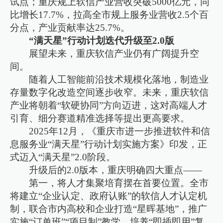
试点；重庆规上软信产业营收突破5000亿元，同
比增长17.7%，拉高全市规上服务业营收2.5个百
分点，产业贡献率达25.7%。
“满天星”行动计划迭代升级至2.0版
展望未来，重庆软信产业仍有广阔提升空
间。
随着人工智能前沿技术规模化落地，制造业
存量数字化改造空间逐步收窄。未来，重庆软信
产业将朝着“软硬协同”方向迈进，这对高端人才
引育、细分赛道精准选择等提出更高要求。
2025年12月，《重庆市进一步推进软件和信
息服务业“满天星”行动计划实施方案》印发，正
式迈入“满天星”2.0阶段。
升级后的2.0版本，重庆明确四大重点——
第一，将人才集聚培育摆在首要位置。全市
将建立“企业认定、政府认账”的软信人才认定机
制，联合市内高校和企业打造“星晖基地”，推广
实施“订单班”“项目制”教学，培养“即插即用”复