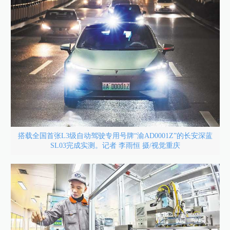
搭载全国首张L3级自动驾驶专用号牌“渝AD0001Z”的长安深蓝
SL03完成实测。记者 李雨恒 摄/视觉重庆