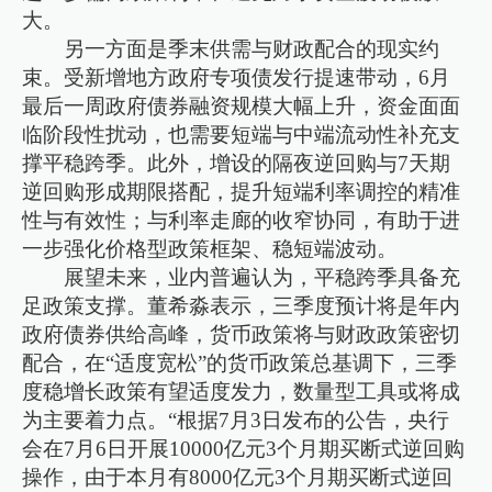
大。
另一方面是季末供需与财政配合的现实约
束。受新增地方政府专项债发行提速带动，6月
最后一周政府债券融资规模大幅上升，资金面面
临阶段性扰动，也需要短端与中端流动性补充支
撑平稳跨季。此外，增设的隔夜逆回购与7天期
逆回购形成期限搭配，提升短端利率调控的精准
性与有效性；与利率走廊的收窄协同，有助于进
一步强化价格型政策框架、稳短端波动。
展望未来，业内普遍认为，平稳跨季具备充
足政策支撑。董希淼表示，三季度预计将是年内
政府债券供给高峰，货币政策将与财政政策密切
配合，在“适度宽松”的货币政策总基调下，三季
度稳增长政策有望适度发力，数量型工具或将成
为主要着力点。“根据7月3日发布的公告，央行
会在7月6日开展10000亿元3个月期买断式逆回购
操作，由于本月有8000亿元3个月期买断式逆回