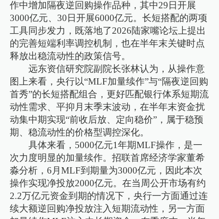
作中增加隔夜逆回购操作品种，其中29日开展
3000亿元、30日开展6000亿元。长短搭配的两项
工具同步发力，既落地了2026陆家嘴论坛上提出
的完善短端利率调控机制，也在半年末关键时点
释放出稳流动性的政策信号。
远东资信研究院副院长张林认为，从操作意
图上来看，央行以“MLF加量续作”与“隔夜逆回购
首秀”的长短搭配组合，更好匹配银行体系短期流
动性需求、平抑月末季末波动，在半年末资金扰
动集中期实现“前收后放、定向稳价”，属于稳预
期、稳流动性的价格型调控深化。
具体来看，5000亿元1年期MLF操作，是一
次力度明显的加量续作。招联首席经济学家董希
淼分析，6月MLF到期量为3000亿元，因此本次
操作实现净投放2000亿元。在当周公开市场有约
2.2万亿元资金到期的情况下，央行一方面通过连
续大额逆回购净投放注入短期流动性，另一方面