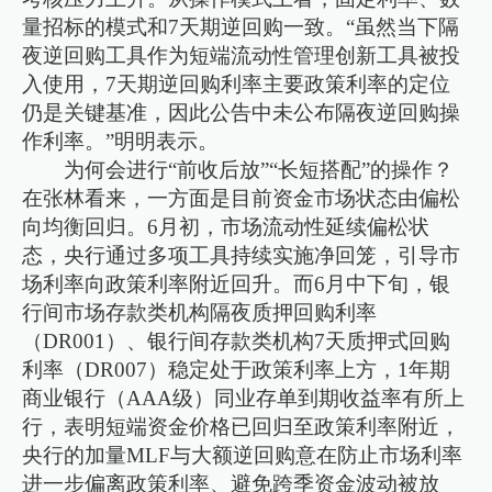
量招标的模式和7天期逆回购一致。“虽然当下隔
夜逆回购工具作为短端流动性管理创新工具被投
入使用，7天期逆回购利率主要政策利率的定位
仍是关键基准，因此公告中未公布隔夜逆回购操
作利率。”明明表示。
为何会进行“前收后放”“长短搭配”的操作？
在张林看来，一方面是目前资金市场状态由偏松
向均衡回归。6月初，市场流动性延续偏松状
态，央行通过多项工具持续实施净回笼，引导市
场利率向政策利率附近回升。而6月中下旬，银
行间市场存款类机构隔夜质押回购利率
（DR001）、银行间存款类机构7天质押式回购
利率（DR007）稳定处于政策利率上方，1年期
商业银行（AAA级）同业存单到期收益率有所上
行，表明短端资金价格已回归至政策利率附近，
央行的加量MLF与大额逆回购意在防止市场利率
进一步偏离政策利率、避免跨季资金波动被放