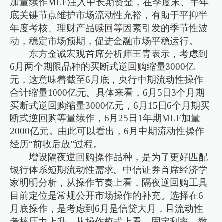
加量续作MLF注入中长期资金，在季度末、半年
底关键节点维护市场流动性充裕，有助于平抑半
年度考核、理财产品赎回等因素引发的季节性波
动，稳定市场预期，促进金融市场平稳运行。
东方金诚宏观首席分析师王青表示，考虑到
6月两个期限品种的买断式逆回购缩量3000亿
元，这意味着截至6月底，央行中期流动性操作
合计缩量1000亿元。具体来看，6月5日3个月期
买断式逆回购缩量3000亿元，6月15日6个月期买
断式逆回购等量续作，6月25日1年期MLF加量
2000亿元。由此可以看出，6月中期流动性操作
经历“前收后放”过程。
增设隔夜逆回购操作品种，是为了更好匹配
银行体系短期流动性需求。中信证券首席经济学
家明明分析，从操作节奏上看，隔夜逆回购工具
目前定位是常规公开市场操作的补充。选择在6
月底操作，是考虑到6月是信贷大月，且流动性
考核压力上升。从操作模式上看，固定利率、数