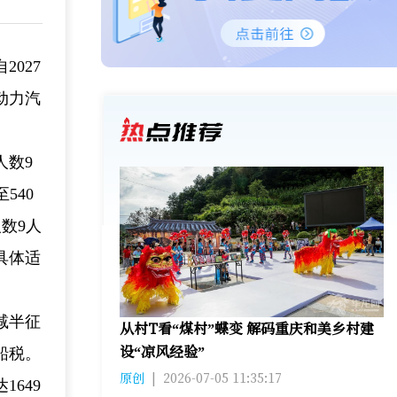
027
动力汽
人数9
540
数9人
具体适
减半征
从村T看“煤村”蝶变 解码重庆和美乡村建
设“凉风经验”
船税。
原创
|
2026-07-05 11:35:17
649