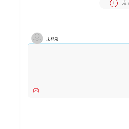
发
未登录