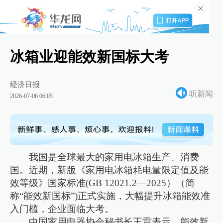
冰箱业迎能效新国标大考
经济日报
听新闻
2026-07-06 06:05
我国是全球最大的家用电冰箱生产、消费
国。近期，新版《家用电冰箱耗电量限定值及能
效等级》国家标准(GB 12021.2—2025）（简
称“能效新国标”)正式实施，大幅提升冰箱能效准
入门槛，企业面临大考。
中国家用电器协会秘书长王雷表示，能效新