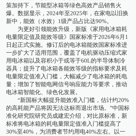
策加持下，节能型冰箱等绿色高效产品销售火
爆。数据显示，2024年至2025年，在家电以旧换
新中，能效（水效）1级产品占比达90%。
为更好引领能效升级，新版《家用电冰箱耗
电量限定值及能效等级》国家标准于2026年6月1
日起正式实施。修订后的电冰箱能效国家标准进
一步扩大了适用范围，覆盖了电机驱动压缩式家
用电冰箱以及容积小于或等于60L的半导体制冷
器具；提升了电冰箱各能效等级的指标要求及耗
电量限定值准入门槛，大幅减少了电冰箱的耗电
量；增加了智能电网信号响应能力等要求，推动
电冰箱智能化、绿色化发展。
“新国标大幅提升能效准入门槛，估计约20%
的高耗能产品将因无法达标而退出市场。”中国标
准化研究院研究员成建宏介绍，对比原标准，新
标准将电冰箱的耗电量限定值准入门槛提高了
30%至40%，为消费者节约用电40%左右。以一