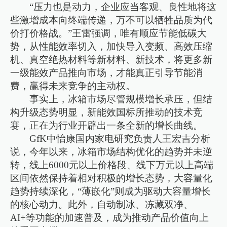
“压力也是动力，企业应当客观、良性地将这
些激增成本向终端传递，万不可以牺牲品质为代
价打价格战。”王雷强调，唯有顺应节能低碳大
势，从性能效率切入，加快导入变频、高效压缩
机、真空绝热材料等新材料、新技术，将更多新
一级能效产品推向市场，才能真正引导节能消
费，赢得未来竞争的主动权。
事实上，冰箱市场尽管规模增长承压，但结
构升级态势明显，新能效国标所推动的技术竞
赛，正在为行业开辟出一条全新的增长曲线。
GfK中怡康国内家电研究负责人王宏吉分析
说，今年以来，冰箱市场结构优化的趋势并未逆
转，线上6000元以上价格段、线下万元以上高端
区间依然保持着相对积极的增长态势，大容量化
趋势持续深化，“薄嵌化”则成为驱动大容量增长
的核心动力。此外，自动制冰、冻藏双净、
AI+等功能的加速普及，成为推动产品价值向上