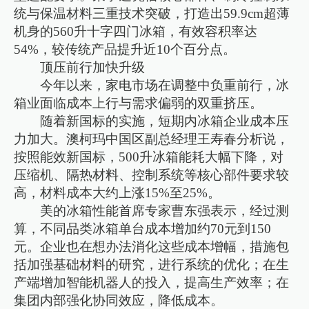
统与保温材料三重技术突破，打造出59.9cm超薄
机身的560升十字四门冰箱，有效容积率达
54%，较传统产品提升近10个百分点。
顶压前行加快升级
今年以来，家电市场在调整中负重前行，冰
箱业面临成本上行与需求偏弱的双重挤压。
随着新国标的实施，短期内冰箱企业成本压
力加大。澳柯玛中国区副总经理王寿春分析说，
按照能效新国标，500升冰箱能耗大幅下降，对
压缩机、隔热材料、控制系统等核心部件要求较
高，材料成本大约上涨15%至25%。
美的冰箱性能首席专家曹东强表示，经过测
算，不同品类冰箱单台成本增加约70元到150
元。企业也在想办法消化这些成本增幅，措施包
括加强基础材料的研究，进行系统的优化；在生
产端增加智能机器人的投入，提高生产效率；在
集团内部强化协同效应，降低成本。