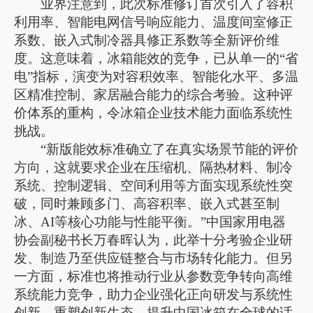
业界注意到，此次标准修订首次引入了容积
利用率、智能电网信号响应能力、温度间室修正
系数、嵌入式制冷器具修正系数等全新评价维
度。这意味着，冰箱能效的竞争，已从单一的“省
电”指标，演变为对容积效率、智能化水平、多温
区精准控制、家居融合能力的综合考验。这种评
价体系的重构，令冰箱企业技术能力面临系统性
挑战。
“新版能效标准确立了在真实场景节能的评价
方向，这就要求企业在压缩机、隔热材料、制冷
系统、控制逻辑、空间利用等方面实现系统性突
破，同时兼顾多门、高容积率、嵌入式甚至制
冰、AI等核心功能与性能平衡。”中国家用电器
协会副秘书长万春晖认为，此举十分考验企业研
发、制造乃至供应链整合与市场转化能力。但另
一方面，标准也将推动行业从参数竞争转向高维
系统能力竞争，助力企业强化正向研发与系统性
创新，重塑创新生态，提升中国冰箱在全球的话