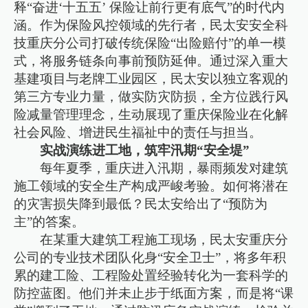
释“奋进‘十五五’ 保险让前行更有底气”的时代内
涵。作为保险风控领域的先行者，民太安安全科
技重庆分公司打破传统保险“出险赔付”的单一模
式，将服务链条向事前预防延伸。通过深入重大
基建项目与老牌工业园区，民太安以独立客观的
第三方专业力量，做实防灾防损，全方位践行风
险减量管理理念，生动展现了重庆保险业在化解
社会风险、增进民生福祉中的责任与担当。
实战演练进工地，筑牢汛期“安全堤”
每年夏季，重庆进入汛期，暴雨频发对建筑
施工领域的安全生产构成严峻考验。如何将潜在
的灾害损失降到最低？民太安给出了“预防为
主”的答案。
在某重大建筑工程施工现场，民太安重庆分
公司的专业技术团队化身“安全卫士”，将多年积
累的建工险、工程险处置经验转化为一套科学的
防控蓝图。他们并未止步于纸面方案，而是将“课