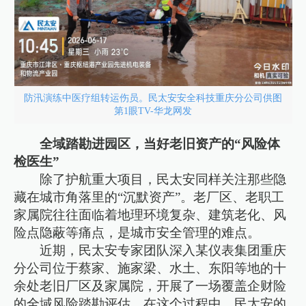
防汛演练中医疗组转运伤员。民太安安全科技重庆分公司供图
第1眼TV-华龙网发
全域踏勘进园区，当好老旧资产的“风险体
检医生”
除了护航重大项目，民太安同样关注那些隐
藏在城市角落里的“沉默资产”。老厂区、老职工
家属院往往面临着地理环境复杂、建筑老化、风
险点隐蔽等痛点，是城市安全管理的难点。
近期，民太安专家团队深入某仪表集团重庆
分公司位于蔡家、施家梁、水土、东阳等地的十
余处老旧厂区及家属院，开展了一场覆盖企财险
的全域风险踏勘评估。在这个过程中，民太安的