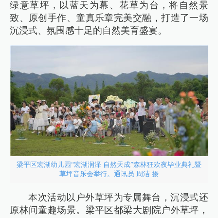
绿意草坪，以蓝天为幕、花草为台，将自然景
致、原创手作、童真乐章完美交融，打造了一场
沉浸式、氛围感十足的自然美育盛宴。
梁平区宏湖幼儿园“宏湖润泽 自然天成”森林狂欢夜毕业典礼暨
草坪音乐会举行。通讯员 周洁 摄
本次活动以户外草坪为专属舞台，沉浸式还
原林间童趣场景。梁平区都梁大剧院户外草坪，