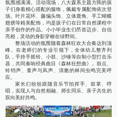
氛围感满满。活动现场，八大森系主题方阵的孩
子们身着精心搭配的服饰，佩戴专属配饰依次登
场。叶片花环、藤编头饰、立体鹿角、手工蝴蝶
翅膀等精美配饰，均是孩子们在日常自然课程中
亲手创作的作品。小小毕业生们昂首迈步、自信
亮相，灵动的身影穿梭在绿野间。
整场活动的氛围随着森林狂欢大合奏达到顶
峰。在老师们的专业引领下，全体幼儿整齐列
队，手持手摇铃、小鼓、沙锤等自制小型打击乐
器，共同奏响经典曲目《森林狂想曲》。鼓点、
铃铛声、童声与风声、清脆的林间虫鸣完美呼
应。
家长们纷纷跟随音乐节拍挥手、鼓掌、哼
唱，实现人与自然相融、师生同乐、亲子共生的
双向美好共鸣。