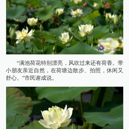
“满池荷花特别漂亮，风吹过来还有荷香。带
小朋友亲近自然，在荷塘边散步、拍照，休闲又
舒心。”市民谢成说。