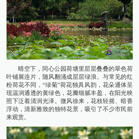
晴空下，同心公园荷塘里层层叠叠的翠色荷
叶铺展连片，随风翻涌成层层绿浪。与常见的红
粉荷花不同，“绿菊”荷花独具风韵，花朵通体呈
现温润通透的黄绿色，花瓣细腻丰盈，在阳光映
照下泛着清润光泽。微风徐来，花枝轻摇、暗香
浮动，清新雅致的独特花景，吸引了不少市民前
来观赏。