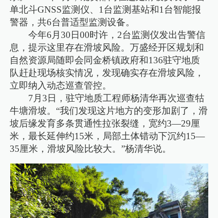
单北斗GNSS监测仪、1台监测基站和1台智能报
警器，共6台普适型监测设备。
今年6月30日00时许，2台监测仪发出告警信
息，提示这里存在滑坡风险。万盛经开区规划和
自然资源局随即会同金桥镇政府和136驻守地质
队赶赴现场核实情况，发现确实存在滑坡风险，
立即纳入动态巡查管控。
7月3日，驻守地质工程师杨清华再次巡查牯
牛塘滑坡。“我们发现这片地方的变形加剧了，滑
坡后缘发育多条贯通性拉张裂缝，宽约3—29厘
米，最长延伸约15米，局部土体错动下沉约15—
35厘米，滑坡风险比较大。”杨清华说。