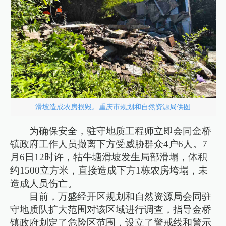
滑坡造成农房损毁。重庆市规划和自然资源局供图
为确保安全，驻守地质工程师立即会同金桥
镇政府工作人员撤离下方受威胁群众4户6人。7
月6日12时许，牯牛塘滑坡发生局部滑塌，体积
约1500立方米，直接造成下方1栋农房垮塌，未
造成人员伤亡。
目前，万盛经开区规划和自然资源局会同驻
守地质队扩大范围对该区域进行调查，指导金桥
镇政府划定了危险区范围，设立了警戒线和警示