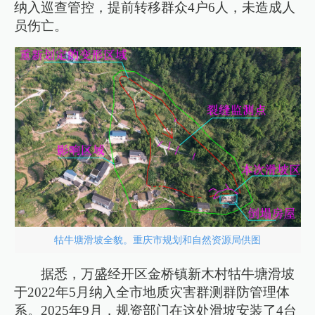
纳入巡查管控，提前转移群众4户6人，未造成人
员伤亡。
牯牛塘滑坡全貌。重庆市规划和自然资源局供图
据悉，万盛经开区金桥镇新木村牯牛塘滑坡
于2022年5月纳入全市地质灾害群测群防管理体
系。2025年9月，规资部门在这处滑坡安装了4台