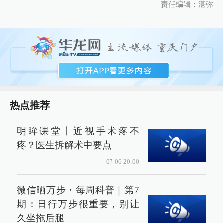
责任编辑：湛弥
热点推荐
明眸课堂丨近视手术疼不
疼？医生拆解术中要点
07-06 20:00
微信晒万步・每周科普｜第7
期：日行万步很重要，别让
久坐拖后腿