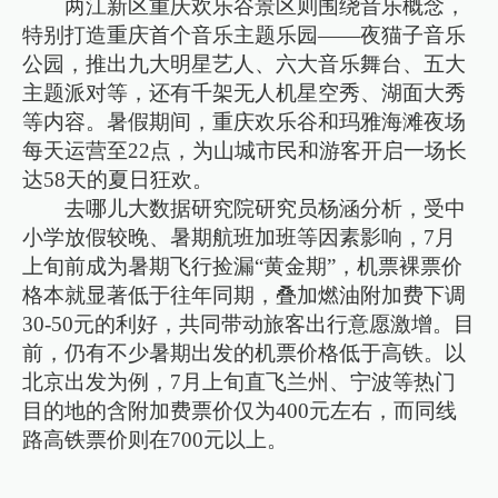
两江新区重庆欢乐谷景区则围绕音乐概念，
特别打造重庆首个音乐主题乐园——夜猫子音乐
公园，推出九大明星艺人、六大音乐舞台、五大
主题派对等，还有千架无人机星空秀、湖面大秀
等内容。暑假期间，重庆欢乐谷和玛雅海滩夜场
每天运营至22点，为山城市民和游客开启一场长
达58天的夏日狂欢。
去哪儿大数据研究院研究员杨涵分析，受中
小学放假较晚、暑期航班加班等因素影响，7月
上旬前成为暑期飞行捡漏“黄金期”，机票裸票价
格本就显著低于往年同期，叠加燃油附加费下调
30-50元的利好，共同带动旅客出行意愿激增。目
前，仍有不少暑期出发的机票价格低于高铁。以
北京出发为例，7月上旬直飞兰州、宁波等热门
目的地的含附加费票价仅为400元左右，而同线
路高铁票价则在700元以上。