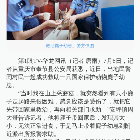
救助麂子幼崽。警方供图
第1眼TV-华龙网讯（记者 唐雨）7月6日，记
者从重庆市奉节县公安局获悉，近日，当地民警
同村民一起成功救助一只国家保护动物麂子幼
崽。
“当时我在山上采蘑菇，就突然看到有只小麂
子走起路来很困难，感觉应该是受伤了，就把它
先带回家里救治，再向相关部门求助。”安坪镇周
大哥告诉记者，他将麂子带回家后，发现其太
小，无法正常进食，于是马上带着麂子幼崽到附
近派出所报警求助。