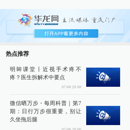
热点推荐
明眸课堂丨近视手术疼不
疼？医生拆解术中要点
07-06 20:00
微信晒万步・每周科普｜第7
期：日行万步很重要，别让
久坐拖后腿
07-06 20:00