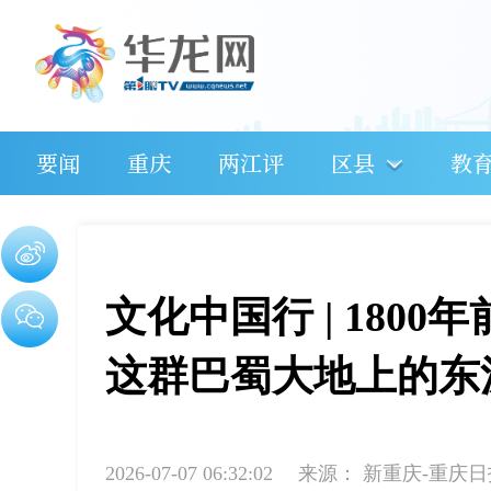
要闻
重庆
两江评
区县
教
文化中国行 | 180
这群巴蜀大地上的东
2026-07-07 06:32:02
来源：
新重庆-重庆日