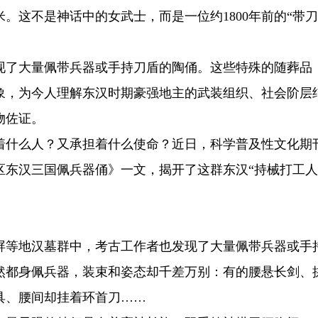
。这不是神话中的女武士，而是一位约1800年前的“带
现了大量佩带兵器或手持刀盾的陶俑。这些特殊的随葬品
象，为今人理解东汉时期豪强地主的武装组织、社会阶层
物佐证。
着什么人？又承担着什么使命？近日，科学普及性文化期
东汉三国佩兵器俑》一文，揭开了这群东汉“持械打工人
屏等地汉墓群中，考古工作者也发现了大量佩带兵器或手
然都身佩兵器，装束和姿态却千差万别：有的腰悬长剑、
具、腰间却挂着环首刀……