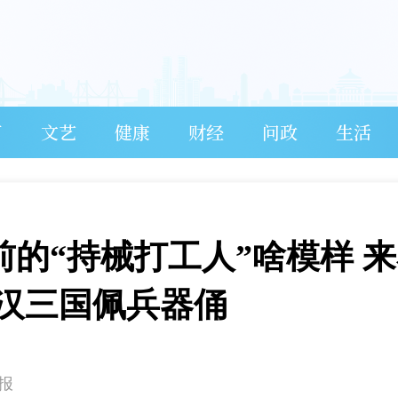
育
文艺
健康
财经
问政
生活
0年前的“持械打工人”啥模样 
汉三国佩兵器俑
报