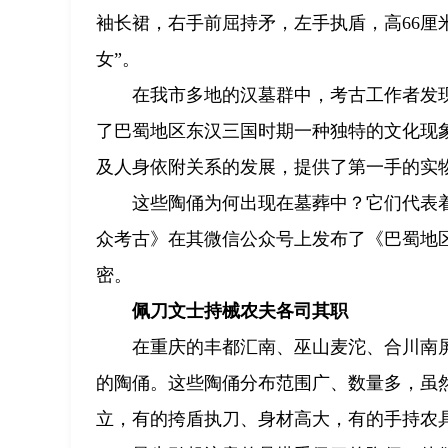
袖长裙，右手前屈持矛，左手执盾，高66厘米
女”。
在我市多地的汉墓群中，考古工作者发
了巴蜀地区东汉三国时期一种独特的文化现
及人身依附关系的发展，提供了第一手的实
这些陶俑为何出现在墓葬中？它们代表
众考古》在其微信公众号上发布了《巴蜀地区
密。
佩刀文士持械农夫各司其职
在重庆的丰都汇南、巫山麦沱、合川南
的陶俑。这些陶俑分布范围广、数量多，虽
立，有的挎盾执刀、身材高大，有的手持农