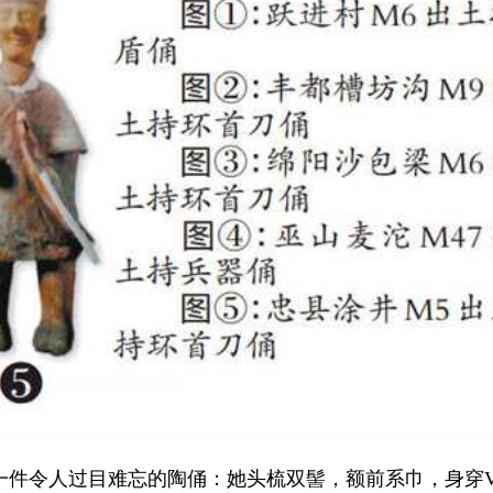
一件令人过目难忘的陶俑：她头梳双髻，额前系巾，身穿