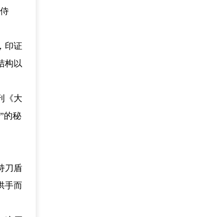
刀侍
，印证
结构以
刊《大
”的秘
持刀盾
拱手而