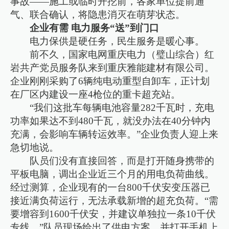
事故——施工或临时开挖前，各家单位提前通
气、联合确认，将隐患消灭在萌芽状态。
企业有需 电力服务“送”到门口
电力保供是硬任务，民生服务是暖心事。
前不久，国家电网重庆电力（璧山综合）红
岩共产党员服务队来到重庆雅能建材有限公司。
企业刚刚采购了6辆纯电动重型自卸车，正计划
在厂区内建设一座4枪位的重卡超充站。
“我们这批车每辆电池容量282千瓦时，充电
功率如果达不到480千瓦，就没办法在40分钟内
充满，会影响车辆转运效率。”企业负责人迎上来
急切地说。
队员们没有直接回答，而是打开随身携带的
平板电脑，调出企业近三个月的用电负荷曲线。
经过测算，企业现有的一台800千伏安变压器已
接近满负荷运行，无法承载新增的超充负荷。“需
要增容到1600千伏安，并建议单独拉一条10千伏
专线。”队员现场给出了供电方案，并打开手机上