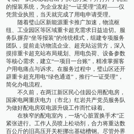
的报装系统，为企业发起“一证受理”流程——仅
凭营业执照，当天就完成了用电申请受理。
随着璧山区新能源重卡推广加速，物流枢
纽、工业园区等区域重卡超充需求日益迫切。服
务队摒弃“坐等报装”的传统模式，组建专项服务
团队，提前走访物流企业、超充站运营方，深入
摸排重卡超充站布局规划、用电负荷、设备参数
等核心需求，建立“一项目一台账”，精准掌握客
户用电痛点与诉求。在服务过程中，璧山区还开
辟重卡超充用电“绿色通道”，推行“一证受理”，
简化办电流程。
不久前，在两江新区民心佳园公用配电房，
国家电网重庆电力（市北）红岩共产党员服务队
为做好配电房双电源升级工作而忙碌着。
在狭窄的配电室内，一场“心脏置换手术”正
紧张进行。工作人员喷上松动剂，合力将重达数
百公斤的旧高压开关柜挪出基础槽钢。尽管外界