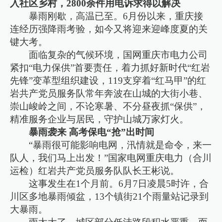
入社区乡村，2800余件用电诉求得以解决
暴雨刚歇，高温已至。6月份以来，重庆接
连经历强降雨考验，如今又将迎来迎峰度夏的关
键大考。
面临复杂的气候环境，国网重庆市电力公司
紧扣“电力保供”首要责任，着力抓好新时代“红岩
先锋”变革型组织建设，119支穿着“红马甲”的红
岩共产党员服务队常年奔波在山城的大街小巷、
崇山峻岭之间，不论寒暑、不分昼夜抓“保供”，
精准服务企业与居民，守护山城万家灯火。
暴雨袭来 高考保电“抢”出时间
“暴雨很可能影响电网，汛情就是命令，来一
队人，我们马上出发！”国家电网重庆电力（合川
运检）红岩共产党员服务队队长王彬说。
这事发生在1个月前。6月7日凌晨5时许，合
川区多地暴雨倾盆，13个镇街21个雨量站记录到
大暴雨。