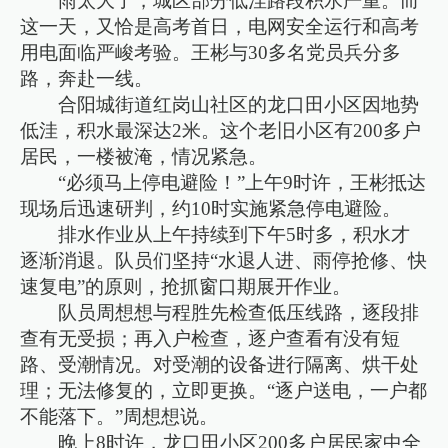
雨太大了，城区部分低洼路段积水严重。而
这一天，又恰是高考首日，电网安全运行和高考
用电面临严峻考验。王彬与30多名党员兵分多
路，奔赴一线。
合阳城街道红岗山社区的龙口田小区因地势
低洼，积水最深达2米。这个老旧小区有200多户
居民，一楼被淹，情况紧急。
“必须马上停电避险！”上午9时许，王彬抵达
现场后迅速研判，约10时实施紧急停电避险。
排水作业从上午持续到下午5时多，积水才
逐渐消退。队员们坚持“水退人进、雨停抢修、快
速复电”的原则，抢抓窗口期展开作业。
队员周想想与程胜先检查低压线路，逐段排
查有无受损；再入户检查，逐户查看有没有短
路、受潮情况。对受潮的设备进行隔离、烘干处
理；无法修复的，立即更换。“逐户送电，一户都
不能落下。”周想想说。
晚上8时许，龙口田小区200多户居民家中全