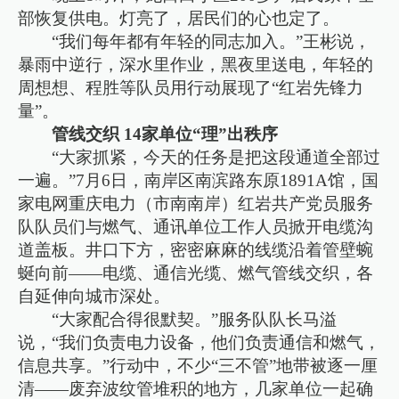
部恢复供电。灯亮了，居民们的心也定了。
“我们每年都有年轻的同志加入。”王彬说，
暴雨中逆行，深水里作业，黑夜里送电，年轻的
周想想、程胜等队员用行动展现了“红岩先锋力
量”。
管线交织 14家单位“理”出秩序
“大家抓紧，今天的任务是把这段通道全部过
一遍。”7月6日，南岸区南滨路东原1891A馆，国
家电网重庆电力（市南南岸）红岩共产党员服务
队队员们与燃气、通讯单位工作人员掀开电缆沟
道盖板。井口下方，密密麻麻的线缆沿着管壁蜿
蜒向前——电缆、通信光缆、燃气管线交织，各
自延伸向城市深处。
“大家配合得很默契。”服务队队长马溢
说，“我们负责电力设备，他们负责通信和燃气，
信息共享。”行动中，不少“三不管”地带被逐一厘
清——废弃波纹管堆积的地方，几家单位一起确