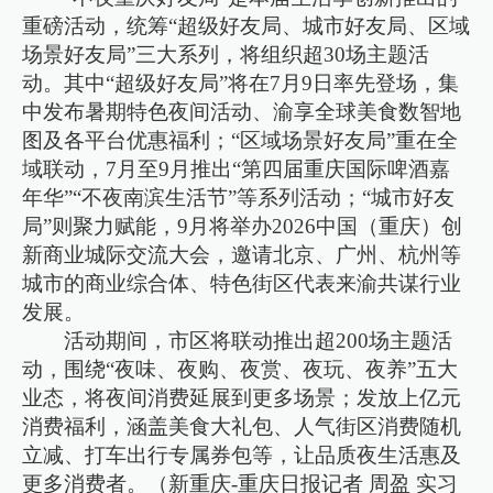
重磅活动，统筹“超级好友局、城市好友局、区域
场景好友局”三大系列，将组织超30场主题活
动。其中“超级好友局”将在7月9日率先登场，集
中发布暑期特色夜间活动、渝享全球美食数智地
图及各平台优惠福利；“区域场景好友局”重在全
域联动，7月至9月推出“第四届重庆国际啤酒嘉
年华”“不夜南滨生活节”等系列活动；“城市好友
局”则聚力赋能，9月将举办2026中国（重庆）创
新商业城际交流大会，邀请北京、广州、杭州等
城市的商业综合体、特色街区代表来渝共谋行业
发展。
活动期间，市区将联动推出超200场主题活
动，围绕“夜味、夜购、夜赏、夜玩、夜养”五大
业态，将夜间消费延展到更多场景；发放上亿元
消费福利，涵盖美食大礼包、人气街区消费随机
立减、打车出行专属券包等，让品质夜生活惠及
更多消费者。（新重庆-重庆日报记者 周盈 实习