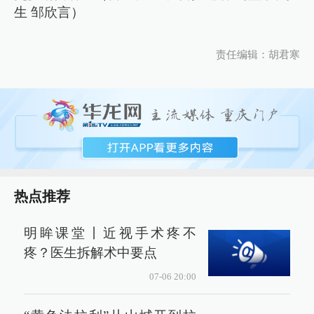
生 邹欣言）
责任编辑：胡君寒
热点推荐
明眸课堂丨近视手术疼不
疼？医生拆解术中要点
07-06 20:00