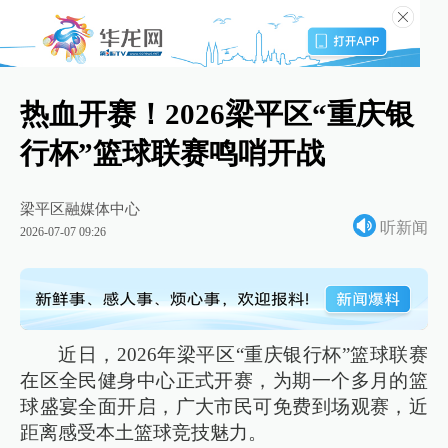
热血开赛！2026梁平区“重庆银
行杯”篮球联赛鸣哨开战
梁平区融媒体中心
听新闻
2026-07-07 09:26
近日，2026年梁平区“重庆银行杯”篮球联赛
在区全民健身中心正式开赛，为期一个多月的篮
球盛宴全面开启，广大市民可免费到场观赛，近
距离感受本土篮球竞技魅力。