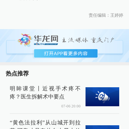
责任编辑：王婷婷
热点推荐
明眸课堂丨近视手术疼不
疼？医生拆解术中要点
07-06 20:00
“黄色法拉利”从山城开到拉