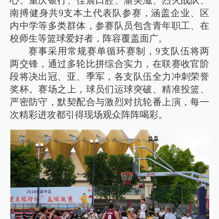
心、重庆银行、佳晨口腔、渝美滋、烈火战队、
南搏健身共9支本土代表队参赛，涵盖企业、区
内中学等多类群体，参赛队员包含青年职工、在
校师生等篮球爱好者，阵容覆盖面广。
赛事采用常规赛单循环赛制，9支队伍将两
两交锋，通过多轮比拼综合实力，在联赛收官阶
段将决出冠、亚、季军，各支队伍全力冲刺荣誉
奖杯。赛场之上，球员们运球突破、精准投篮、
严密防守，默契配合与激烈对抗轮番上演，每一
次精彩进攻都引得现场观众阵阵喝彩。