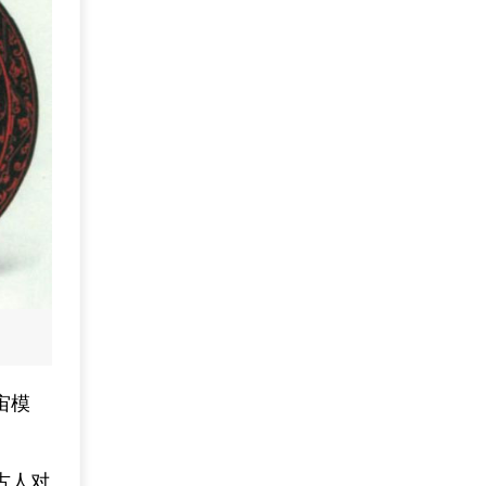
宙模
古人对