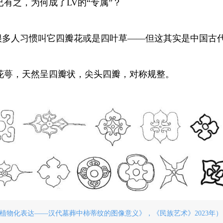
有之，为何成了LV的“专属”？
。很多人习惯叫它四瓣花或是四叶草——但这其实是中国古
花萼，天然呈四瓣状，尖头四瓣，对称规整。
植物化表达——汉代墓葬中柿蒂纹的图像意义》，《民族艺术》2023年）