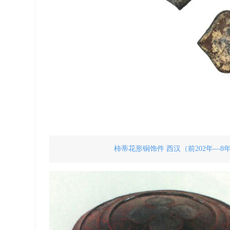
柿蒂花形铜饰件 西汉（前202年—