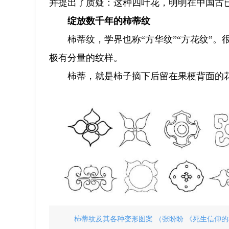
并提出了质疑：这种四叶花，明明在中国古已
绽放数千年的柿蒂纹
柿蒂纹，学界也称“方华纹”“方花纹”
极有分量的纹样。
柿蒂，就是柿子摘下后留在果梗背面的
柿蒂纹及其各种变形图案 （张盼盼 《死生信仰的