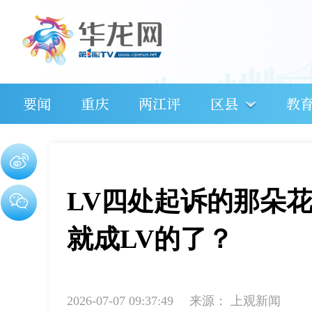
要闻
重庆
两江评
区县
教
LV四处起诉的那朵
就成LV的了？
2026-07-07 09:37:49
来源：
上观新闻