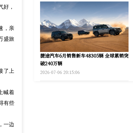
气好，
速，亲
万盛旅
捷途汽车6月销售新车48305辆 全球累销突
破240万辆
接了上
2026-07-06 20:15:06
上喊着
得有些
，一边