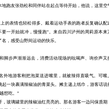
”本地跑友张劲松和同伴站在起点等待开始，他说，这里空
赛道上的表情也轻松得多。戴着运动手表的跑者反复确认配
不要一开始就冲，慢慢跑”。来自四川泸州的周莉原本来
了名，感受山野间运动的快乐。
和脚步声渐渐远去，消费活动现场的吆喝声、询价声又
，一名外地游客刚把泡菜送进嘴里，就被辣得直吸气。可嘴
挑起一块裹满辣椒油的青菜头。摊主递上纸巾，游客话说
越想吃。”
开，玻璃罐里的辣椒油红亮亮的。那名游客一边问保质期