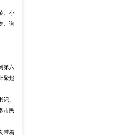
菜、小
吃、询
到第六
上聚起
书记、
多市民
友带着