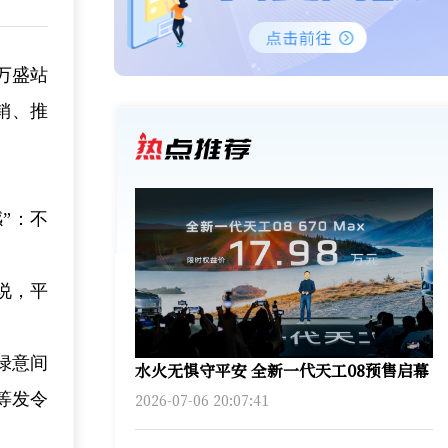
万盛站
销、推
”：不
说，平
绿意间
水火无惧守平安 全新一代天工08预售启幕
等发令
2026-07-06 20:07:41