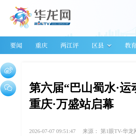
要闻
重庆
两江评
区县
教
第六届“巴山蜀水·
重庆·万盛站启幕
2026-07-07 09:51:47
来源：
第1眼TV-华龙