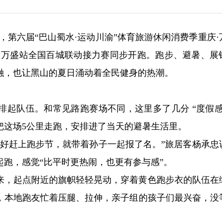
日，第六届“巴山蜀水·运动川渝”体育旅游休闲消费季重庆·
庆·万盛站全国百城联动接力赛同步开跑。跑步、避暑、展
融，也让黑山的夏日涌动着全民健身的热潮。
排起队伍。和常见路跑赛场不同，这里多了几分 “度假感
把这场5公里走跑，安排进了当天的避暑生活里。
正好赶上跑步节，就带着孙子一起报了名。”旅居客杨承忠
跑，感觉“比平时更热闹，也更有参与感”。
来，起点附近的旗帜轻轻晃动，穿着黄色跑步衣的队伍在
，本地跑友忙着压腿、拉伸，亲子组的孩子们最兴奋，没