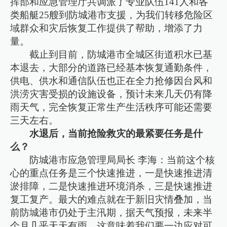
挥部和应急管理厅共调派了专业队伍141人和各
类船艇25艘到防城港市支援，为我们转移危险区
域群众和灾后恢复工作提供了帮助，增添了力
量。
截止到目前，防城港市全城区街道积水已基
本退去，大部分的道路已经基本恢复通勤条件，
供电、供水和通信队伍也正在全力抢修因台风和
洪涝灾害受损的设施设备，预计未来几天仍有降
雨天气，完全恢复正常生产生活秩序可能还需要
三天左右。
水退后，当前抢险救灾的最紧要任务是什
么？
防城港市应急管理局局长 李海：当前这个核
心的重点任务是三个快速推进，一是快速推进清
淤排障，二是快速推进环境消杀，三是快速推进
复工复产。最大的难点就在于新旧灾情叠加，当
前防城港市仍处于主汛期，据天气预报，未来半
个月几乎天天有雨，这意味着我们要一边应对可