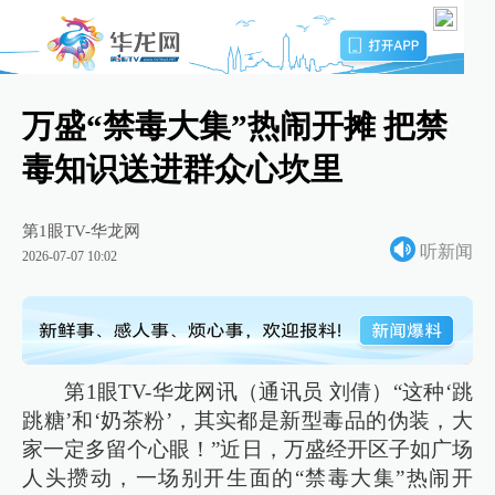
万盛“禁毒大集”热闹开摊 把禁
毒知识送进群众心坎里
第1眼TV-华龙网
听新闻
2026-07-07 10:02
第1眼TV-华龙网讯（通讯员 刘倩）“这种‘跳
跳糖’和‘奶茶粉’，其实都是新型毒品的伪装，大
家一定多留个心眼！”近日，万盛经开区子如广场
人头攒动，一场别开生面的“禁毒大集”热闹开