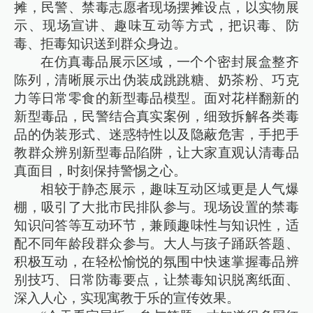
摊，民警、禁毒志愿者现场摆摊设点，以实物展
示、现场宣讲、趣味互动等方式，把识毒、防
毒、拒毒知识送到群众身边。
在仿真毒品展示区域，一个个密封展盒整齐
陈列，清晰展示出伪装成跳跳糖、奶茶粉、巧克
力等日常零食的新型毒品模型。面对花样翻新的
新型毒品，民警结合真实案例，细致拆解各类毒
品的伪装形式、迷惑特性以及隐蔽危害，手把手
教群众辨别新型毒品陷阱，让大家直观认清毒品
真面目，时刻保持警惕之心。
相较于静态展示，趣味互动区域更是人气爆
棚，吸引了大批市民排队参与。现场设置的禁毒
知识问答等互动环节，兼顾趣味性与知识性，适
配不同年龄段群众参与。大人与孩子踊跃答题、
积极互动，在轻松愉悦的氛围中快速掌握毒品辨
别技巧、日常防毒要点，让禁毒知识脱离纸面、
深入人心，实现寓教于乐的宣传效果。