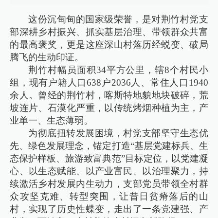
这份沉甸甸的国家级荣誉，是对荆竹村党支
部深耕乡村振兴、抓实基层治理、带领群众共富
的最高褒奖，更是这座深山村落历经蜕变、破局
腾飞的生动印证。
荆竹村幅员面积34平方公里，辖8个村民小
组，现有户籍人口638户2036人、常住人口1940
余人。曾经的荆竹村，喀斯特地貌地块破碎，荒
坡连片、石漠化严重，以传统烤烟种植为主，产
业单一、生态薄弱。
为彻底扭转发展困境，村党支部坚守生态优
先、绿色发展理念，锚定打造“基层党建标兵、生
态保护样板、旅游致富典范”目标定位，以党建凝
心、以生态赋能、以产业富民、以治理聚力，持
续激活乡村发展内生动力，支部党员带领全村群
众攻坚克难、转型突围，让昔日贫瘠落后的山
村，实现了历史性蝶变，走出了一条党建强、产