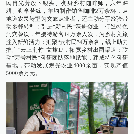
民冉光芳放下锄头、变身乡村咖啡师，六年深
耕、勤学苦练，年均制作销售咖啡2万余杯，从
地道农民转型为文旅从业者，还主动分享经验带
动乡邻转型；引进“新村民”深耕创业，打造特色
洞穴餐饮，年接待游客14万余人次，为乡村文旅
注入新鲜活力；汇聚“云村民”4万余名，线上助力
推广“云上荆竹”文旅IP，拓宽乡村出圈渠道；联
动“荣誉村民”科研团队落地赋能，建成特色科研
基地，带动发展观光农业4000余亩，实现产值
5000余万元。