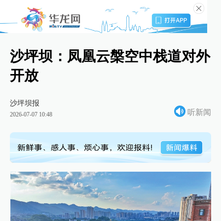
沙坪坝：凤凰云槃空中栈道对外
开放
沙坪坝报
听新闻
2026-07-07 10:48