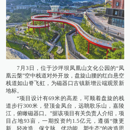
7月3日，位于沙坪坝凤凰山文化公园的“凤
凰云槃”空中栈道对外开放，盘旋山腰的红白悬空
栈道如山脊飞虹，为磁器口古镇新增云端观景新
地标。
“项目设计有69米的高差，可顺着盘旋的栈
道步行300米，登顶金凤台，远眺歌乐山，嘉陵
江，俯瞰磁器口。”据该项目有关负责人介绍，项
目占地93亩，一期投资约1.5亿元，遵循“微更
新、轻改造、保文脉、优功能、塑生态”的改造思