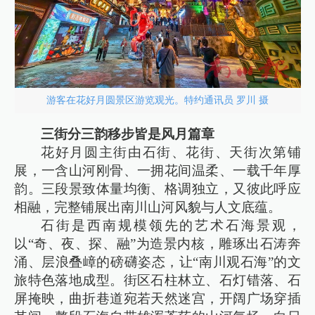
游客在花好月圆景区游览观光。特约通讯员 罗川 摄
三街分三韵移步皆是风月篇章
花好月圆主街由石街、花街、天街次第铺
展，一含山河刚骨、一拥花间温柔、一载千年厚
韵。三段景致体量均衡、格调独立，又彼此呼应
相融，完整铺展出南川山河风貌与人文底蕴。
石街是西南规模领先的艺术石海景观，
以“奇、夜、探、融”为造景内核，雕琢出石涛奔
涌、层浪叠嶂的磅礴姿态，让“南川观石海”的文
旅特色落地成型。街区石柱林立、石灯错落、石
屏掩映，曲折巷道宛若天然迷宫，开阔广场穿插