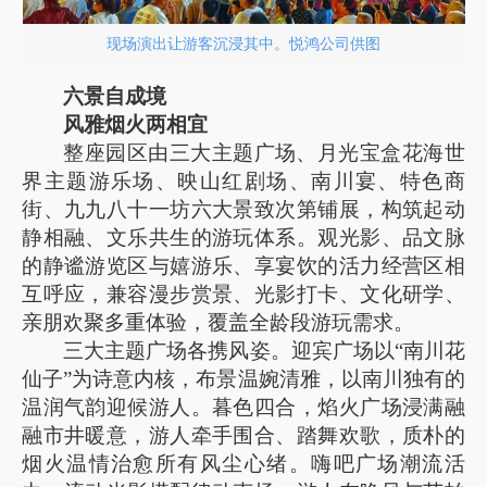
现场演出让游客沉浸其中。悦鸿公司供图
六景自成境
风雅烟火两相宜
整座园区由三大主题广场、月光宝盒花海世
界主题游乐场、映山红剧场、南川宴、特色商
街、九九八十一坊六大景致次第铺展，构筑起动
静相融、文乐共生的游玩体系。观光影、品文脉
的静谧游览区与嬉游乐、享宴饮的活力经营区相
互呼应，兼容漫步赏景、光影打卡、文化研学、
亲朋欢聚多重体验，覆盖全龄段游玩需求。
三大主题广场各携风姿。迎宾广场以“南川花
仙子”为诗意内核，布景温婉清雅，以南川独有的
温润气韵迎候游人。暮色四合，焰火广场浸满融
融市井暖意，游人牵手围合、踏舞欢歌，质朴的
烟火温情治愈所有风尘心绪。嗨吧广场潮流活