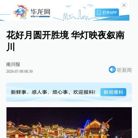
花好月圆开胜境 华灯映夜叙南
川
南川报
听新闻
2026-07-08 06:30