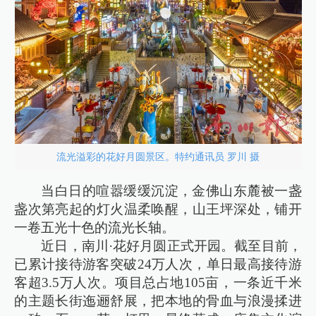
流光溢彩的花好月圆景区。特约通讯员 罗川 摄
当白日的喧嚣缓缓沉淀，金佛山东麓被一盏
盏次第亮起的灯火温柔唤醒，山王坪深处，铺开
一卷五光十色的流光长轴。
近日，南川·花好月圆正式开园。截至目前，
已累计接待游客突破24万人次，单日最高接待游
客超3.5万人次。项目总占地105亩，一条近千米
的主题长街迤逦舒展，把本地的骨血与浪漫揉进