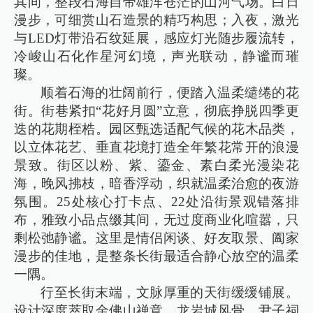
其间，整段石海自带雄浑苍茫的山河气场。白日
漫步，可细赏山石造景的精巧构思；入夜，激光
与LED灯带沿石纹延展，感应灯光随步履流转，
冷峻山石化作星河幻境，声光联动，静谧而璀
璨。
顺着石海的壮阔前行，便踏入温柔缱绻的花
街。街巷紧扣“花好月圆”立意，彻底挣脱四季更
迭的花期桎梏。园区甄选适配气候的花木品类，
以立体花艺、垂直花境打造全年繁花常开的浪漫
景致。街区以粉、紫、鎏金、素白柔光漫染花
海，晚风拂枝，暗香浮动，织就温柔治愈的夜游
氛围。25处核心打卡点、22处沿街景观错落排
布，雅致小品点缀其间，无过度商业化喧嚣，只
剩松弛静谧。这里是情侣闲谈、好友取景、阖家
漫步的佳地，是整条长街最适合静心放空的温柔
一隅。
行至长街末端，文脉厚重的天街缓缓铺展。
设计深度萃取金佛山禅意、龙岩城风骨、尹子祠