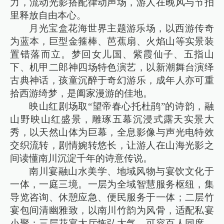
力，流动光影搭配律动声场，游人在晚风与节拍
里释放自由本心。
月光宝盒花海世界主题游乐场，以西游传奇
为蓝本，巨型金箍棒、芭蕉扇、火焰山等实景装
置错落而立。梦回女儿国、紫霞仙子、五指山
下、机甲二郎神四场特色演艺，以新潮舞台演绎
古典神话，孩童沉醉于奇幻游乐，成年人亦可重
拾西游绮梦，是阖家漫游的佳地。
映山红剧场取“望帝春心托杜鹃”的诗韵，融
山野映山红盛景，雕琢五幕沉浸式露天实景大
秀，以天然山体为巨幕，全息影像与声光电特效
交织流转，剧情婉转悠长，让游人在山海光影之
间读懂南川沉淀千年的诗意传说。
南川宴融山水美学、地域风物与宴饮文化于
一体，一庭三境。一层为全域智慧服务枢纽，集
导览咨询、休憩应急、便民服务于一体；二层竹
宴包间清幽雅致，以南川竹韵为风骨，适配私宴
小聚；三层花宴大厅恢弘大气，可容百人同席，