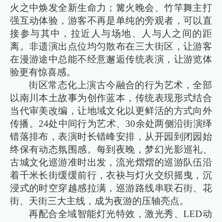
火之中焕发全新生命力；篝火晚会、竹竿舞主打
强互动体验，游客不再是单纯的旁观者，可以直
接参与其中，拉近人与场地、人与人之间的距
离。非遗演出点位均匀散布在三大街区，让游客
在漫游途中总能不经意邂逅传统表演，让游览体
验更有惊喜感。
街区常态化上演古今融合的行为艺术，全部
以南川本土故事为创作蓝本，传统表现形式结合
当代审美改编，让地域文化以更鲜活的方式向外
传播。24处中间行为艺术、30余处两侧沿街演绎
错落排布，表演时长错峰安排，从开园到闭园始
终保有动态氛围感。每到夜晚，梦幻光影巡礼、
古城文化巡游准时出发，流光熠熠的巡游队伍沿
着千米长街缓缓前行，衣袂与灯火交织摇曳，沉
浸式的时空穿越感拉满，巡游路线串联石街、花
街、天街三大主线，成为夜游的压轴亮点。
再配合全域智能灯光特效，激光秀、LED动