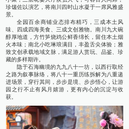
珍馐佐以演艺，将南川四时山水凝于一席风雅盛
景。
全园百余商铺业态排布精巧，三成本土风
味、四成四海美食、三成文创雅物。南川九大碗
醇厚地道，方竹笋烧鸡公鲜香绵长，留住本土烟
火本味；南北小吃琳琅满目，丰盈舌尖体验；雅
致文创承载地域文脉，满足游人赏玩、品鉴、珍
藏的多样期许。
隐于石海幽境的九九八十一坊，以西行取经
之路为叙事脉络，将八十一重历练拆解为八重递
进场景，穿行其间，步步是境、步步悟心，让游
园之行不止有风月嬉游，更有内心的沉淀与收
获。