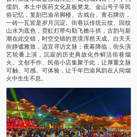
儒韵、本土中医药文化及板凳龙、金山号子等民
俗记忆，复刻巴渝吊脚楼、古戏台、青石牌坊，
一砖一瓦皆是岁月沉淀。街巷以传统云纹、回纹
山水为底色，霓虹灯带勾勒飞檐斗拱，古韵与新
潮在此交错，时空交错的意境浑然天成。白天天
街静谧雅致，适宜寻访文脉；夜幕降临，街头演
艺轮番上演，沉寂的历史典故化作鲜活街巷烟
火。文创手作、民俗小店集聚于此，让厚重文脉
可触、可感、可体验，让千年巴渝风韵在人间烟
火中生生不息。