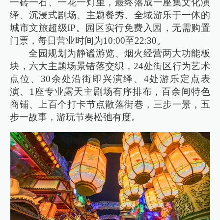
一砖一石、一花一灯里，最终落成一座集文化演
绎、沉浸式剧场、主题餐秀、全域游乐于一体的
城市文旅超级IP。园区实行免费入园，无需购置
门票，每日营业时间为10:00至22:30。
全园规划为静谧游览、烟火经营两大功能板
块，六大主题场景错落交织，24处街区行为艺术
点位、30余处沿街即兴演绎、4处游乐定点表
演、1座专业露天主剧场有序排布，百余间特色
商铺、上百个打卡节点散落街巷，三步一景，五
步一故事，游玩节奏松弛有度。