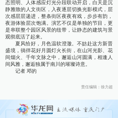
态照明、人体感应灯光分段联动开启，白天是沉
静雅致的人文街区，入夜逐层切换光影模式，层
次感层层递进，整条街区夜夜有戏，步步有韵，
夜游体验层次饱满。演艺不仅是单独的节目，更
是串联整个园区风景的纽带，让静态的建筑与景
观彻底活了起来。
夏风恰好，月色温软澄澈。不妨赴这方新晋
盛境，徜徉花好月圆灯火长街，在山河光影、花
间烟火、千年文脉之中，邂逅山河圆满，相逢人
间风雅，邂逅独属于南川的璀璨诗意。
记者 邓的
责任编辑：徐力超