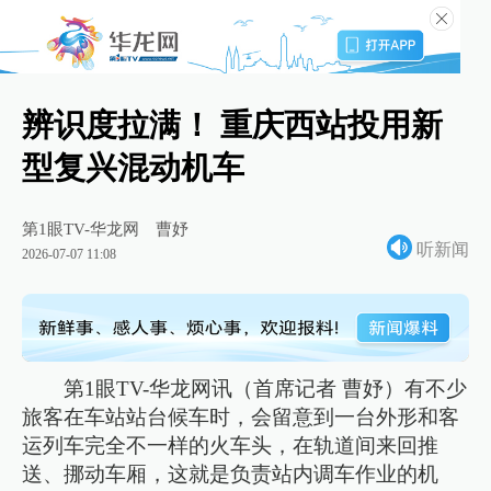
辨识度拉满！ 重庆西站投用新
型复兴混动机车
第1眼TV-华龙网
曹妤
听新闻
2026-07-07 11:08
第1眼TV-华龙网讯（首席记者 曹妤）有不少
旅客在车站站台候车时，会留意到一台外形和客
运列车完全不一样的火车头，在轨道间来回推
送、挪动车厢，这就是负责站内调车作业的机