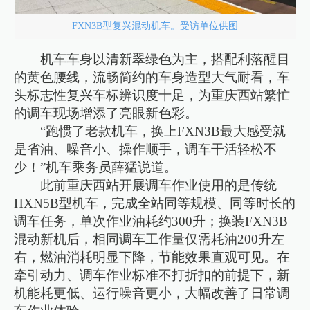
FXN3B型复兴混动机车。受访单位供图
机车车身以清新翠绿色为主，搭配利落醒目
的黄色腰线，流畅简约的车身造型大气耐看，车
头标志性复兴车标辨识度十足，为重庆西站繁忙
的调车现场增添了亮眼新色彩。
“跑惯了老款机车，换上FXN3B最大感受就
是省油、噪音小、操作顺手，调车干活轻松不
少！”机车乘务员薛猛说道。
此前重庆西站开展调车作业使用的是传统
HXN5B型机车，完成全站同等规模、同等时长的
调车任务，单次作业油耗约300升；换装FXN3B
混动新机后，相同调车工作量仅需耗油200升左
右，燃油消耗明显下降，节能效果直观可见。在
牵引动力、调车作业标准不打折扣的前提下，新
机能耗更低、运行噪音更小，大幅改善了日常调