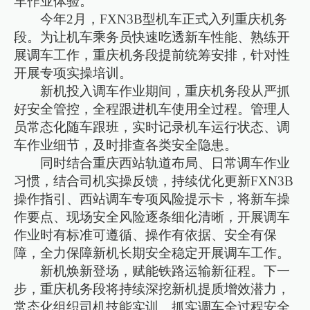
车作业体验。
今年2月，FXN3B型机车正式入列重庆机务
段。为让机车乘务员快速吃透新车性能、熟练开
展调车工作，重庆机务段提前统筹安排，针对性
开展专项实操培训。
新机投入调车作业期间，重庆机务段从严抓
好安全管控，全程跟进机车使用全过程。管理人
员常态化随车跟班，实时记录机车运行状态、调
车作业细节，及时排查各类安全隐患。
同时结合重庆西站轨道布局、日常调车作业
习惯，结合司机实操反馈，持续优化更新FXN3B
操作指引、西站调车专项风险提示卡，将新车操
作要点、现场安全风险逐条细化清晰，开展调车
作业时有标准可遵循、操作有依据、安全有保
障，全力保障新机长期安全稳定开展调车工作。
新机焕新登场，赋能铁路运输新征程。下一
步，重庆机务段将持续深挖新机提质增效潜力，
常态化组织司机技能实训、抓实调车全过程安全