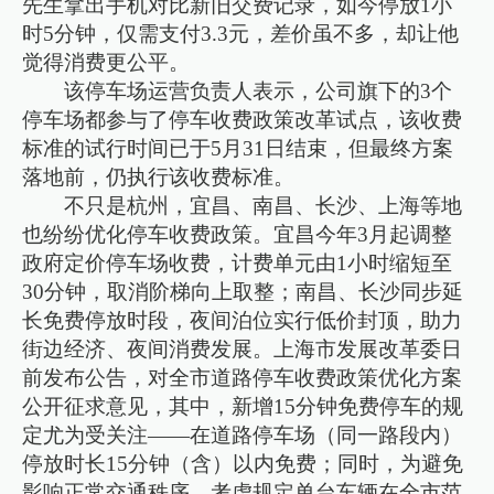
先生拿出手机对比新旧交费记录，如今停放1小
时5分钟，仅需支付3.3元，差价虽不多，却让他
觉得消费更公平。
该停车场运营负责人表示，公司旗下的3个
停车场都参与了停车收费政策改革试点，该收费
标准的试行时间已于5月31日结束，但最终方案
落地前，仍执行该收费标准。
不只是杭州，宜昌、南昌、长沙、上海等地
也纷纷优化停车收费政策。宜昌今年3月起调整
政府定价停车场收费，计费单元由1小时缩短至
30分钟，取消阶梯向上取整；南昌、长沙同步延
长免费停放时段，夜间泊位实行低价封顶，助力
街边经济、夜间消费发展。上海市发展改革委日
前发布公告，对全市道路停车收费政策优化方案
公开征求意见，其中，新增15分钟免费停车的规
定尤为受关注——在道路停车场（同一路段内）
停放时长15分钟（含）以内免费；同时，为避免
影响正常交通秩序，考虑规定单台车辆在全市范