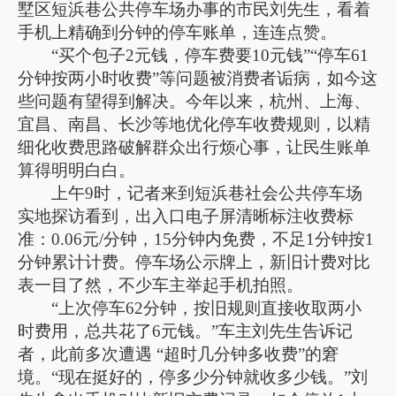
墅区短浜巷公共停车场办事的市民刘先生，看着
手机上精确到分钟的停车账单，连连点赞。
“买个包子2元钱，停车费要10元钱”“停车61
分钟按两小时收费”等问题被消费者诟病，如今这
些问题有望得到解决。今年以来，杭州、上海、
宜昌、南昌、长沙等地优化停车收费规则，以精
细化收费思路破解群众出行烦心事，让民生账单
算得明明白白。
上午9时，记者来到短浜巷社会公共停车场
实地探访看到，出入口电子屏清晰标注收费标
准：0.06元/分钟，15分钟内免费，不足1分钟按1
分钟累计计费。停车场公示牌上，新旧计费对比
表一目了然，不少车主举起手机拍照。
“上次停车62分钟，按旧规则直接收取两小
时费用，总共花了6元钱。”车主刘先生告诉记
者，此前多次遭遇 “超时几分钟多收费”的窘
境。“现在挺好的，停多少分钟就收多少钱。”刘