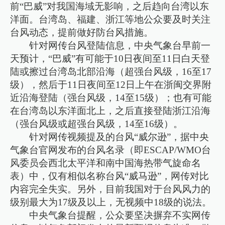
前“巴威”对我国海域无影响，之后趋向台湾以东
洋面。台湾岛、福建、浙江等地公众要及时关注
台风动态，提前做好防台风措施。
针对网传台风登陆信息，中央气象台早前一
天预计，“巴威”有可能于10日夜间至11日白天登
陆或擦过台湾岛北部沿海（超强台风级，16至17
级），然后于11日夜间至12日上午在浙闽交界附
近沿海登陆（强台风级，14至15级）；也有可能
在台湾岛以东洋面北上，之后直接登陆浙江沿海
（强台风级或超强台风级，14至16级）。
针对网传视频提及的台风“威尔逊”，据中央
气象台官网发布的台风名录（即ESCAP/WMO台
风委员会西北太平洋和南中国海热带气旋命名
表）中，仅有相似名称台风“威马逊”，网传对比
内容完全失实。另外，目前我国对于台风风力的
级别最大为17级及以上，无视频中18级的说法。
中央气象台提醒，公众要坚决摒弃不实网传