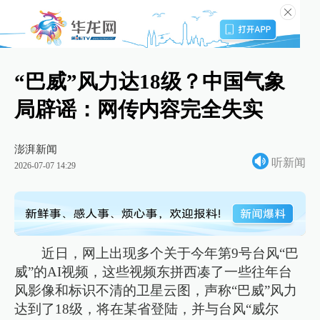
“巴威”风力达18级？中国气象
局辟谣：网传内容完全失实
澎湃新闻
听新闻
2026-07-07 14:29
近日，网上出现多个关于今年第9号台风“巴
威”的AI视频，这些视频东拼西凑了一些往年台
风影像和标识不清的卫星云图，声称“巴威”风力
达到了18级，将在某省登陆，并与台风“威尔