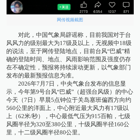
网传视频截图
对此，中国气象局辟谣称，目前我国对于台
风风力的级别最大为17级及以上，无视频中18级
的说法，至于网传登陆地点，目前台风“巴威”精
确的登陆时间、地点、风雨影响范围及强度仍存
在不确定性，预报将持续滚动更新，以气象部门
发布的最新预报信息为准。
2026年7月7日，中央气象台发布的信息显
示，今年第9号台风“巴威”（超强台风级）的中心
今天（7日）早晨5点钟位于关岛塞班偏西方向约
560公里的洋面上，中心附近最大风力有17级以
上（62米/秒），中心最低气压为915百帕，七级
风圈半径为320至380公里，十级风圈半径160公
里，十二级风圈半径80公里。