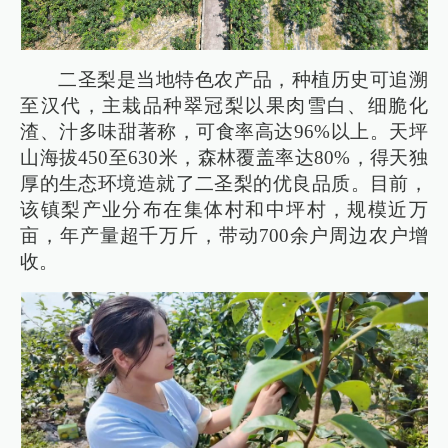
二圣梨是当地特色农产品，种植历史可追溯
至汉代，主栽品种翠冠梨以果肉雪白、细脆化
渣、汁多味甜著称，可食率高达96%以上。天坪
山海拔450至630米，森林覆盖率达80%，得天独
厚的生态环境造就了二圣梨的优良品质。目前，
该镇梨产业分布在集体村和中坪村，规模近万
亩，年产量超千万斤，带动700余户周边农户增
收。