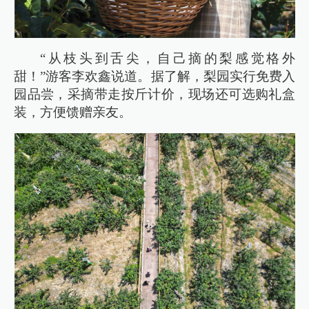
“从枝头到舌尖，自己摘的梨感觉格外
甜！”游客李欢鑫说道。据了解，梨园实行免费入
园品尝，采摘带走按斤计价，现场还可选购礼盒
装，方便馈赠亲友。