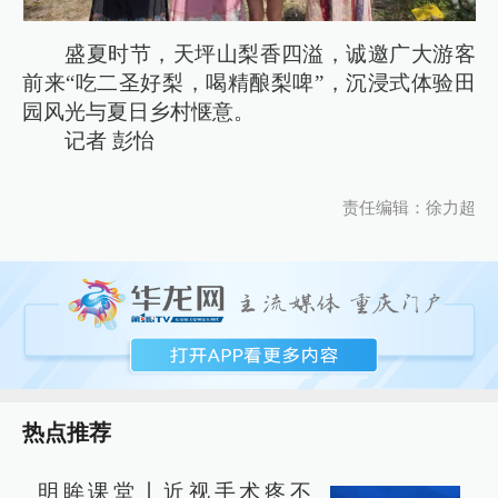
盛夏时节，天坪山梨香四溢，诚邀广大游客
前来“吃二圣好梨，喝精酿梨啤”，沉浸式体验田
园风光与夏日乡村惬意。
记者 彭怡
责任编辑：徐力超
热点推荐
明眸课堂丨近视手术疼不