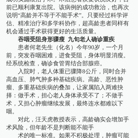
前已顺利康复出院。该病例的成功救治，也再次
说明“高龄并不等于不能手术”。只要经过科学评
估、精准治疗和多学科协作，超高龄患者同样有
机会通过手术获得更好的生活质量。
吞咽受阻身形骤瘦 九旬老人确诊重疾
患者何老先生（化名）今年90岁，一个月
前，突发吞咽困难，进食受阻，身体明显消瘦。
经系统检查，确诊食管胃结合部腺癌。
入院时，老人体重已骤降8公斤，同时合并
高血压、肺气肿多种基础疾病。高龄、恶性肿
瘤、多重基础疾病的叠加，让家属陷入两难抉
择：做手术，担心老人身体承受不了；不做手
术，又担心肿瘤继续发展，最终连水都难以下
咽。
对此，汪天虎教授表示，高龄确实会增加手
术风险，但年龄不是判断能不能手
术的唯一标准。如果不积极处理，肿瘤可能