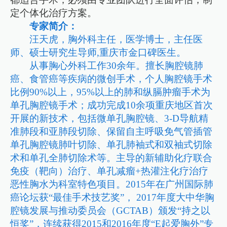
定个体化治疗方案。
专家简介：
汪天虎，胸外科主任，医学博士，主任医
师、硕士研究生导师,重庆市金口碑医生。
从事胸心外科工作30余年。擅长胸腔镜肺
癌、食管癌等疾病的微创手术，个人胸腔镜手术
比例90%以上，95%以上的肺和纵膈肿瘤手术为
单孔胸腔镜手术；成功完成10余项重庆地区首次
开展的新技术，包括微单孔胸腔镜、3-D导航精
准肺段和亚肺段切除、保留自主呼吸免气管插管
单孔胸腔镜肺叶切除、单孔肺袖式和双袖式切除
术和单孔全肺切除术等。主导的新辅助化疗联合
免疫（靶向）治疗、单孔减瘤+热灌注化疗治疗
恶性胸水为科室特色项目。2015年在广州国际肺
癌论坛获“最佳手术技艺奖”， 2017年度大中华胸
腔镜发展与推动委员会（GCTAB）颁发“持之以
恒奖”，连续获得2015和2016年度“E起爱胸外”专