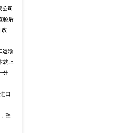
限公司
查验后
切改
车运输
本就上
一分，
道进口
显，整