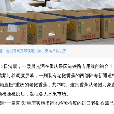
进口老挝香蕉开展现场查验。受访单位供图
7月3日清晨，一缕晨光洒在重庆果园港铁路专用线的站台
瑞紧盯着调度屏幕，一列装有老挝香蕉的西部陆海新通道
一箱直抵”重庆的老挝香蕉，共75吨。这批香蕉从老挝万象
地检验检疫后，发往各大水果市场。
道“一箱直抵”重庆实施指运地检验检疫的进口老挝香蕉已