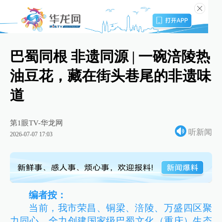
巴蜀同根 非遗同源 | 一碗涪陵热
油豆花，藏在街头巷尾的非遗味
道
第1眼TV-华龙网
听新闻
2026-07-07 17:03
编者按：
当前，我市荣昌、铜梁、涪陵、万盛四区聚
力同心，全力创建国家级巴蜀文化（重庆）生态