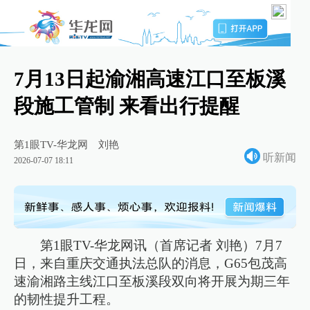
7月13日起渝湘高速江口至板溪
段施工管制 来看出行提醒
第1眼TV-华龙网
刘艳
听新闻
2026-07-07 18:11
第1眼TV-华龙网讯（首席记者 刘艳）7月7
日，来自重庆交通执法总队的消息，G65包茂高
速渝湘路主线江口至板溪段双向将开展为期三年
的韧性提升工程。