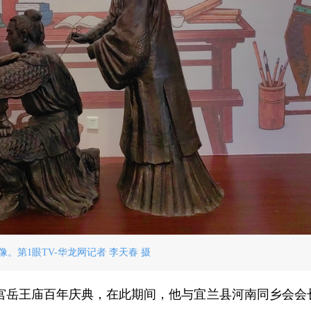
。第1眼TV-华龙网记者 李天春 摄
霞宫岳王庙百年庆典，在此期间，他与宜兰县河南同乡会会