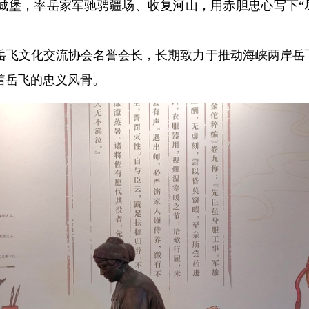
筑城堡，率岳家军驰骋疆场、收复河山，用赤胆忠心写下“
岳飞文化交流协会名誉会长，长期致力于推动海峡两岸岳
着岳飞的忠义风骨。