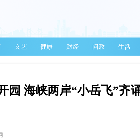
育
文艺
健康
财经
问政
生活
园 海峡两岸“小岳飞”齐
网