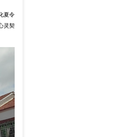
化夏令
心灵契