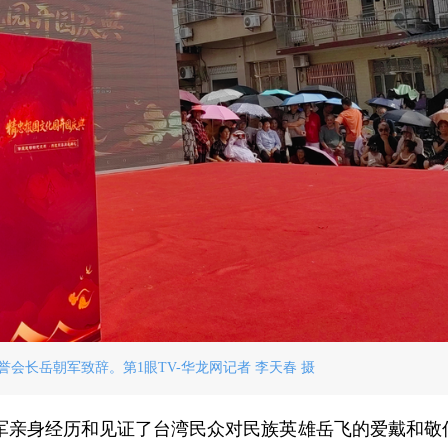
会长岳朝军致辞。第1眼TV-华龙网记者 李天春 摄
军亲身经历和见证了台湾民众对民族英雄岳飞的爱戴和敬