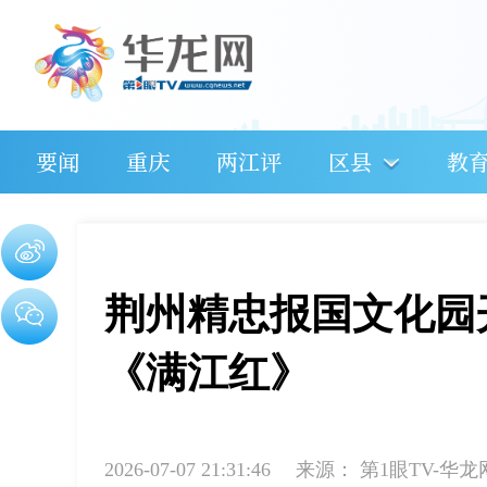
要闻
重庆
两江评
区县
教
荆州精忠报国文化园开
《满江红》
2026-07-07 21:31:46
来源：
第1眼TV-华龙