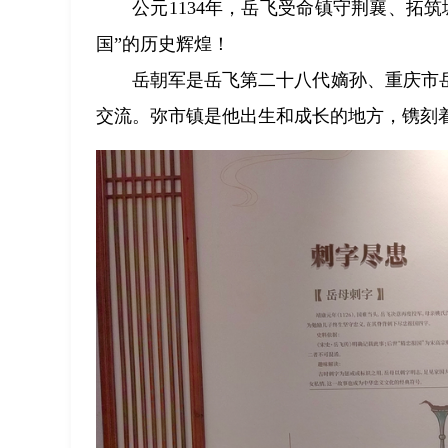
公元1134年，岳飞受命镇守荆襄、拓
国”的历史辉煌！
岳朝军是岳飞第二十八代嫡孙、重庆市
交流。弥市镇是他出生和成长的地方，镌刻