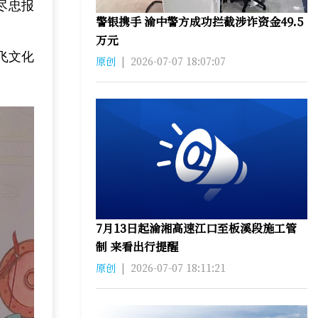
尽忠报
警银携手 渝中警方成功拦截涉诈资金49.5
万元
飞文化
原创
|
2026-07-07 18:07:07
7月13日起渝湘高速江口至板溪段施工管
制 来看出行提醒
原创
|
2026-07-07 18:11:21