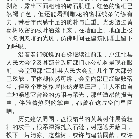
剥落，露出下面粗糙的砖石肌理，红色的窗框已
然褪了色，但还能看到雕花的窗框线条简练有
力，带着年代感十足的质朴与庄重。光影透过黄
葛树浓密的枝叶洒落下来，在墙面上、地面上投
下忽明忽暗的光斑，仿佛时间在建筑肌理上留下
的呼吸。
沿着老街蜿蜒的石梯继续往前走，原江北县
人民大会堂及其部分政府部门办公机构呈现在眼
前。会堂顶部“江北县人民大会堂”几个字大部分
已残缺，字体却依然可辨，会堂内部已经破败落
尘，但整个建筑格局依然规整庄严，让人不由自
主地畅想它曾经的热闹与荣光，那些激昂的报告
声，伴随着热烈的掌声，都曾在这片空间里回
响。
历史建筑周围，盘根错节的黄葛树伸展着粗
壮的枝干，根系深深扎入石缝，树冠遮天蔽日，
投下一片清凉。这些树，或许与建筑同龄，或许