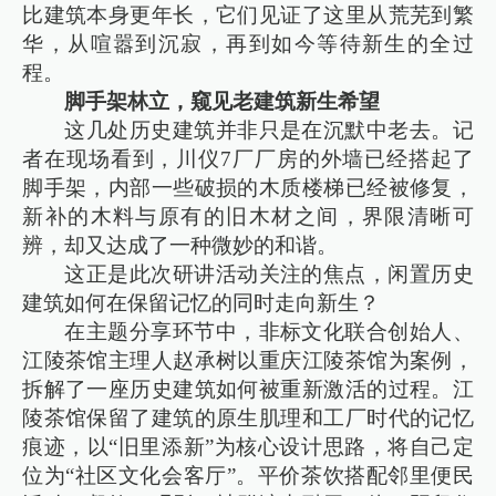
比建筑本身更年长，它们见证了这里从荒芜到繁
华，从喧嚣到沉寂，再到如今等待新生的全过
程。
脚手架林立，窥见老建筑新生希望
这几处历史建筑并非只是在沉默中老去。记
者在现场看到，川仪7厂厂房的外墙已经搭起了
脚手架，内部一些破损的木质楼梯已经被修复，
新补的木料与原有的旧木材之间，界限清晰可
辨，却又达成了一种微妙的和谐。
这正是此次研讲活动关注的焦点，闲置历史
建筑如何在保留记忆的同时走向新生？
在主题分享环节中，非标文化联合创始人、
江陵茶馆主理人赵承树以重庆江陵茶馆为案例，
拆解了一座历史建筑如何被重新激活的过程。江
陵茶馆保留了建筑的原生肌理和工厂时代的记忆
痕迹，以“旧里添新”为核心设计思路，将自己定
位为“社区文化会客厅”。平价茶饮搭配邻里便民