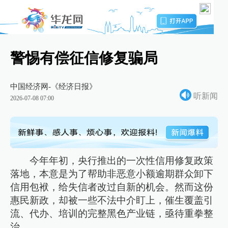
警惕有偿征信修复骗局
中国经济网-《经济日报》
听新闻
2026-07-08 07:00
今年年初，央行推出的一次性信用修复政策
落地，本意是为了帮助非恶意小额逾期群众卸下
信用包袱，给失信者改过自新的机会。然而这份
惠民新政，却被一些不法中介盯上，催生覆盖引
流、代办、培训的完整黑色产业链，亟待重拳整
治。