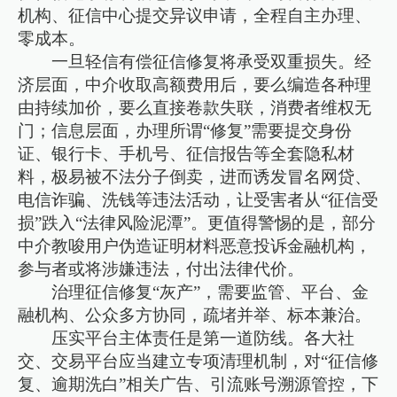
机构、征信中心提交异议申请，全程自主办理、
零成本。
一旦轻信有偿征信修复将承受双重损失。经
济层面，中介收取高额费用后，要么编造各种理
由持续加价，要么直接卷款失联，消费者维权无
门；信息层面，办理所谓“修复”需要提交身份
证、银行卡、手机号、征信报告等全套隐私材
料，极易被不法分子倒卖，进而诱发冒名网贷、
电信诈骗、洗钱等违法活动，让受害者从“征信受
损”跌入“法律风险泥潭”。更值得警惕的是，部分
中介教唆用户伪造证明材料恶意投诉金融机构，
参与者或将涉嫌违法，付出法律代价。
治理征信修复“灰产”，需要监管、平台、金
融机构、公众多方协同，疏堵并举、标本兼治。
压实平台主体责任是第一道防线。各大社
交、交易平台应当建立专项清理机制，对“征信修
复、逾期洗白”相关广告、引流账号溯源管控，下