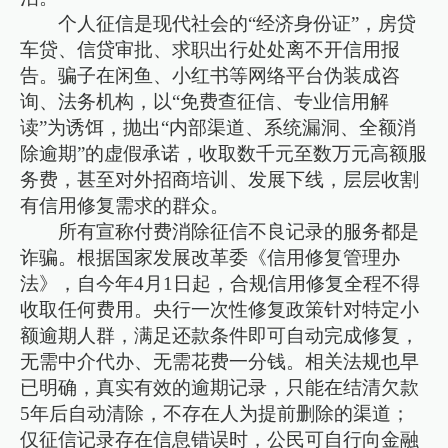
个人征信是现代社会的“经济身份证”，房贷
车贷、信贷审批、求职出行处处离不开信用报
告。骗子在闲鱼、小红书等网络平台伪装成咨
询、法务机构，以“免费查征信、专业信用解
读”为诱饵，抛出“内部渠道、系统漏洞、全额消
除逾期”的虚假承诺，收取数千元至数万元高额服
务费，甚至对外招商培训、发展下线，层层收割
有信用修复需求的群众。
所有宣称付费消除征信不良记录的服务都是
诈骗。根据国家发展改革委《信用修复管理办
法》，自今年4月1日起，合规信用修复全程不得
收取任何费用。央行一次性修复政策针对特定小
额逾期人群，满足还款条件即可自动完成修复，
无需中介代办、无需花费一分钱。相关法规也早
已明确，真实有效的逾期记录，只能在结清欠款
5年后自动清除，不存在人为提前删除的渠道；
仅征信记录存在信息错误时，公民可自行向金融