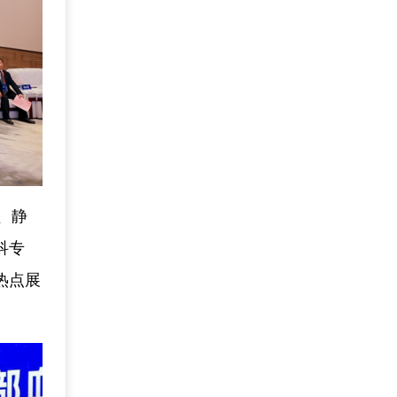
、静
科专
热点展