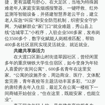
捷，更有温暖与舒心。在大足区，当地为特殊困
难老年人家庭安装烟感报警器、一键呼救、红外
监测等智能设备，并搭建智慧养老云平台，建立
老人应急“叫应”和安全防范机制，织密安全守护
网。为破解群众“家门口”就业难题，秀山县上
线“边城零工”小程序，入驻企业500多家，发布岗
位3500多个，数字化赋能人岗精准匹配，帮助
400多名社区居民实现灵活就业、就近就业。
共建共享添活力
在大渡口区新山村街道翠园社区，曾经闲置
多年的重庆钢铁大学生住宿区，如今变身为年轻
人喜爱的“友间公寓”，600多名青年在这里安
家。“公寓的设施齐全，周边商业、医疗、文体配
套完善，青年夜校等主题活动丰富多彩。”32岁
的唐经勇去年入住后，最近又在公寓一楼租下一
间商铺开始创业，“住在这里，既能安家，也能立
业”。