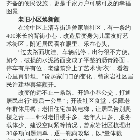
齐备的便民设施，更是千家万户可感可及的幸福
图景。
老旧小区焕新颜
在渝中区上清寺街道曾家岩社区，有一条约
400米长的背街小巷，改造后变身为儿童友好艺
术街区，附近居民看在眼里、乐在心头。
“过去路面坑洼、车辆乱停，出行很不方便。
如今，破损的水泥路面变成了平整的沥青路面，
停车有序有位，老建筑穿上了艺术‘新衣’，看着
心里真舒坦。”说起家门口的变化，曾家岩社区居
民许建华喜笑颜开。
改变的远不止一条路。开通小巷公交，打通
居民出行“最后一公里”；开设社区食堂，保障老
年群体用餐；老旧住宅加装电梯，让居民告别爬
楼之苦……针对老旧楼宇多、老年人口多、服务
载体少、建设空间紧等情况，曾家岩社区梳理出
30多项问题清单，逐一靶向攻坚，以“量体裁