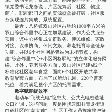
施、活动空间，资源分散、品质参差不齐。”八桥
镇党委书记龙春说，片区统筹后，社区、物业、
商户、职能部门之间的资源壁垒被打破，社区服
务实现连片集成、系统配置。
最近，八桥镇双山片区占地约1000平方米的
双山综合邻里中心正在加紧建设。作为公共服务
项目，该中心将集成党群政务、便民维修、家政
对接、议事协商、休闲文娱、养老托育等全链条
功能，并以6个社区网格驿站为末梢节点，构
建“综合邻里中心+小区网格驿站”的立体化服务网
络。此外，养老服务方面，双山片区已建成2个
标准化社区老年食堂，面向6个社区开放共享；
教育配套方面，布局了16所幼儿园、220个普惠
托位，着力满足整个片区的托育需求。
数字赋能提效率
电动车“飞线充电”隐患大、公共充电桩选址
众口难调，这些问题一度是困扰云阳县青龙街道
白鹤社区的“老大难”。“社区工作人员挨家挨户征