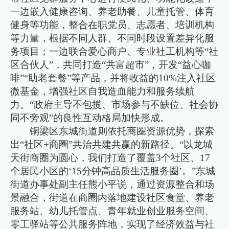
一边嵌入健康咨询、养老助餐、儿童托管、体育
健身等功能，整合在职党员、志愿者、培训机构
等力量，根据不同人群、不同时段设置差异化服
务项目；一边联合爱心商户、专业社工机构等“社
区合伙人”，共同打造“共富超市”，开发“益心咖
啡”“助老套餐”等产品，并将收益的10%注入社区
微基金，增强社区自我造血能力和服务续航
力。“政府主导不包揽、市场参与不缺位、社会协
同不旁观”的良性互动格局加快形成。
铜梁区东城街道则依托商圈资源优势，探索
出“社区+商圈”共治共建共赢的新路径。“以龙城
天街商圈为圆心，我们打造了覆盖3个社区、17
个居民小区的‘15分钟高品质生活服务圈’。”东城
街道办事处副主任熊小平说，通过资源整合和场
景融合，街道在商圈内落地建设社区食堂、养老
服务站、幼儿托管点、青年就业创业服务空间、
零工驿站等公共服务阵地，实现了经济效益与社