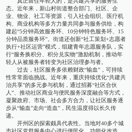
真正留住年轻人的，是共建共享的服务生
态。近年来，新山村街道整合部门、社区、企
业、物业、社工等资源，引入社会组织、医疗机
构、商业机构等多方力量共同参与服务供给，构
建起“5分钟高效服务环、10分钟特色服务环、15
分钟品质服务环”。街道还创新“社工策划+志愿者
执行+社区运营”模式，组建青年志愿服务队，实
行“服务换积分、积分兑实物”激励机制，推动年
轻人从被服务者转变为社区治理参与者。
过去，社区服务多依赖财政“输血”，可持续
性常常面临挑战。近年来，重庆持续优化“共建共
治共享”的多元参与机制，通过招募“社区合伙
人”、推动社区商业与便民服务深度融合等方式，
凝聚政府、市场、社会多方合力，让社区服务逐
步从“输血”走向“造血”，民生温度得以长久传
递。
开州区的探索颇具代表性。当地对40多个城
市社区党群服务中心进行便民化、功能化改造，