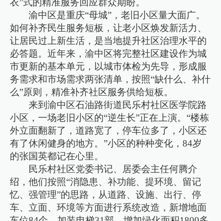
衣”式的精准服务回应群众期盼。
渝中区是重庆“母城”，老旧小区量大面广。
如何补齐民生服务短板，让老小区焕发新活力、
让居民过上新生活，是当地提升社区治理水平的
必答题。近年来，渝中区将完整社区建设作为城
市更新的基本单元，以城市体检为先导，形成服
务需求和市场需求两张清单，按照“缺什么、补什
么”原则，精准补齐社区服务供给短板。
来到渝中区石油路街道民乐村社区医学院路
小区，一场老旧小区的“逆生长”正在上演。“楼栋
外立面翻新了，道路宽了，停车位多了，小区还
有了休闲健身的地方。”小区的种种变化，84岁
的张国英都记在心里。
民乐村社区党委书记、居委会主任何腾介
绍，他们按照“消隐患、补功能、提环境、留记
忆、强管理”的思路，从道路、设施、出行、停
车、立面、环境等方面进行系统改造，新增地面
车位84个、加装电梯31部，增加绿化面积1800多