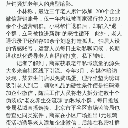
营销骚扰老年人的典型缩影。
小林称，最近三年老人累计添加1200个企业
微信营销账号，仅一年内就被商家强行拉入1900
余个小型营销群。小林帮忙退群后，却陷入“退一
个群，立马被拉进新群”的恶性循环。此外，老人
通讯录里还留存90余个刻意打造孤儿、独居人设
的情感账号，运营人员每日主动私聊问候，长期
潜移默化诱导老人直播间打赏、私下转账。
记者了解到，商家获取老年私域流量的源头
大多来自社区线下引流。今年3月，有媒体暗访
发现，某养生门店以免费鸡蛋、理疗坐垫为诱饵
吸引老人到店，领取礼品的硬性条件便是扫码添
加企业微信，随后工作人员将老人拆分进数十个
伪装成“老友养生交流群”的私域小群，每日推送
专属私域直播链接。北京市平谷区市场监管局也
曾查处同类案件，商家在小区广场推出1元领鸡
蛋活动诱导老人添加企业微信，后续在私密社群