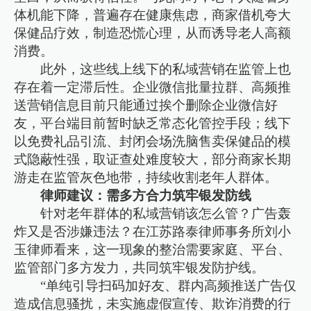
体机能下降，普遍存在健康焦虑，商家借机夸大
保健品疗效，制造恐慌心理，从而诱导老人高额
消费。
此外，这些线上线下的私域营销在监管上也
存在着一定滞后性。企业微信批量拉群、高频推
送营销信息目前只能通过挨个删除企业微信好
友，平台端目前暂时缺乏常态化管控手段；线下
以免费礼品引流、封闭会场洗脑售卖保健品的模
式隐蔽性强，取证查处难度较大，部分商家长期
游走在监管灰色地带，持续收割老年人群体。
律师建议：需多方合力筑牢银发防线
针对老年群体的私域营销该怎么管？广告轰
炸又是否涉嫌违法？在江苏路泰律师事务所刘小
玉律师看来，这一现象的整治需要家庭、平台、
监管部门多方发力，共同筑牢银发防护线。
“单纯引导扫码加好友、群内高频推送广告仅
造成信息骚扰，未实施虚假宣传、欺诈消费的行