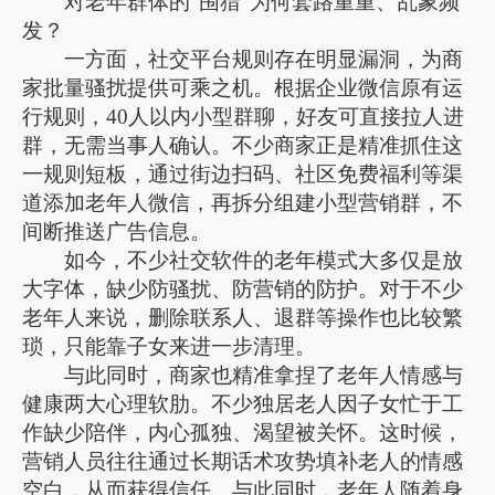
对老年群体的“围猎”为何套路重重、乱象频
发？
一方面，社交平台规则存在明显漏洞，为商
家批量骚扰提供可乘之机。根据企业微信原有运
行规则，40人以内小型群聊，好友可直接拉人进
群，无需当事人确认。不少商家正是精准抓住这
一规则短板，通过街边扫码、社区免费福利等渠
道添加老年人微信，再拆分组建小型营销群，不
间断推送广告信息。
如今，不少社交软件的老年模式大多仅是放
大字体，缺少防骚扰、防营销的防护。对于不少
老年人来说，删除联系人、退群等操作也比较繁
琐，只能靠子女来进一步清理。
与此同时，商家也精准拿捏了老年人情感与
健康两大心理软肋。不少独居老人因子女忙于工
作缺少陪伴，内心孤独、渴望被关怀。这时候，
营销人员往往通过长期话术攻势填补老人的情感
空白，从而获得信任。与此同时，老年人随着身