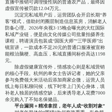
直播中推销可调理慢性病的普通农产品，最终因
虚假宣传被罚款12.04万元。
沉淀完私域用户后，运营团队会开启长期“养
客”模式，借助封闭圈层制造信息茧房，消解老人
防备心理。2026年央视3·15晚会曝光的大红国际
私域产业链，便是由文化传媒公司批量拍摄养生
课程，聘请演员包装成“国医大师”“三甲医师”出
镜宣讲，一款成本不足20元的普通口服液被宣称
能根治脑梗、高血压，私域直播间标价高达1198
元。
除虚假健康宣传外，情感攻心则是私域营销
的核心手段。杭州的单女士告诉记者，她的父亲
参与免费领大米活动后添加商家企微，运营人员
线上每日私聊问候，线下时常上门关心身体，填
补老人独居的情感空缺，后来诱导老人花费7000
余元购入了不知名保健品。
平台漏洞＋精准拿捏，老年人成“收割对象”