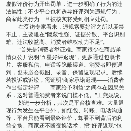
虚假评价行为开出罚单，进一步明确了行为的违
法属性；不少平台也将诱导好评列为违规行为，
商家此类行为一旦被核实将受到相应处罚。
在受访专家看来，违规索要好评之所以屡禁
不止，主要难在“隐蔽性强、证据分散、平台识别
难、违法收益高、消费者维权动力不足”。
“首先是消费者举证难。商家很少在商品详
情页公开说明‘五星好评返现’，更多通过包裹卡
片、客服私信、电话等隐蔽渠道。消费者即便遇
到，也未必会截图、录音、保留返现记录。后续
若投诉或诉讼，需证明‘商家承诺返现——消费者
作出指定好评——商家给予利益’之间存在因果关
系，这对普通消费者来说门槛不低。”王燕妮说。
她进一步分析，其次是平台核查难。大量返
现行为发生在平台外，如红包、转账、电话沟通
等，平台只能看到最终评价，却看不到背后的利
益交换。商家还不断变换话术，把“好评返现”包