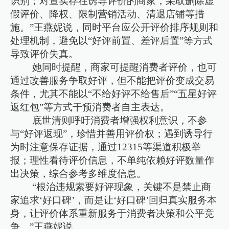
识别；对查实存在诱导评价的商家，采取删除虚
假评价、降权、限制营销活动、清退店铺等措
施。”王燕妮说，同时平台应公开评价排序规则和
处理机制，避免以“好评前置、差评后置”等方式
导致评价失真。
她同时提醒，商家可提醒消费者评价，也可
通过改善服务争取好评，但不能把评价变成交易
条件，尤其不能以“不给好评不给售后”“五星好评
返红包”等方式干预消费者自主表达。
底世清则呼吁消费者增强权利意识，不参
与“好评返现”，珍惜并善用评价权；遇到诱导行
为时注意保存证据，通过12315等渠道积极举
报；理性看待评价信息，不单纯依赖好评数量作
出决策，综合参考多维度信息。
“根治违规索要好评现象，关键不是禁止商
家追求‘好口碑’，而是让‘好口碑’回归真实服务本
身，让评价体系重新服务于消费者决策和公平竞
争。”王燕妮说。