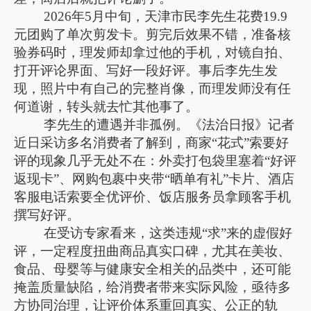
2026年5月中旬，天津市民李先生花费19.9
元团购了单次剪发卡。剪完后效果不错，准备核
验券码时，理发师却拿过他的手机，对镜自拍、
打开评论界面、写好一段好评。事后李先生发
现，照片中有自己的完整肖像，而理发师没有任
何道谢，转头就去忙其他事了。
李先生的遭遇并非孤例。《法治日报》记者
近日采访多名消费者了解到，商家“花式”索要好
评的现象几乎无处不在：外卖打包袋里塞着“好评
返现卡”、网购包裹中夹带“晒单有礼”卡片、酒店
客服电话索要全优评价、饭店服务员拿顾客手机
撰写好评。
在受访专家看来，这类违规“求”来的虚假好
评，一定程度扭曲商品真实口碑，尤其在美妆、
食品、母婴等与健康安全相关的品类中，还可能
掩盖质量缺陷，给消费者带来实际风险，亟待多
方协同治理，让评价体系重回真实、公正的轨