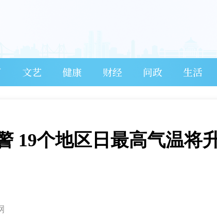
育
文艺
健康
财经
问政
生活
警 19个地区日最高气温将
网